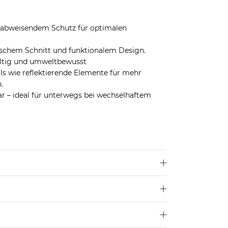
erabweisendem Schutz für optimalen
chem Schnitt und funktionalem Design.
haltig und umweltbewusst
ls wie reflektierende Elemente für mehr
.
r – ideal für unterwegs bei wechselhaftem
len dir deine übliche Größe.
u
hier
.