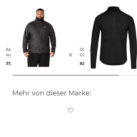
Asics | Herren Laufjacke
GOREWEAR | Herren Laufjacke
wasserabweisend mit Kapuze CORE
CONCURVE Thermo Hybrid
57,75 €
70,00 €
82,99 €
149,95 €
Mehr von dieser Marke: