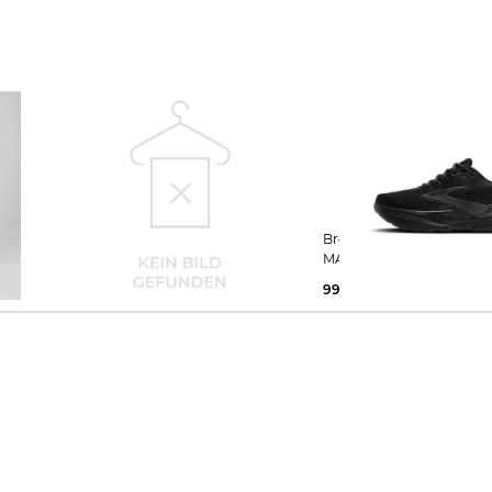
ASH
Brooks | Herren Trailrunningschuhe
Brooks | Herren Laufschuhe GHOST
CASCADIA 20
MAX 3
160,00 €
99,99 €
160,00 €