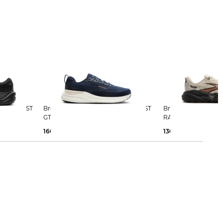
Brooks | Herren Laufschuhe BEAST
Brooks | Herren Trailrunningschuhe
GTS 26
RANGE
160,00 €
130,00 €