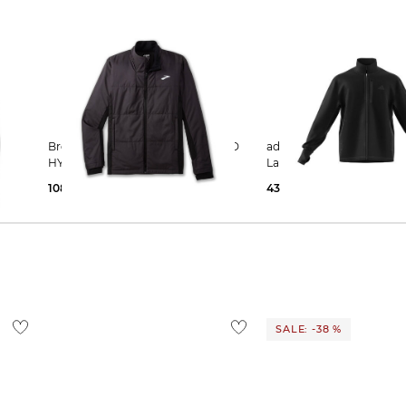
Brooks | Herren Laufjacke SHIELD
adidas Performance | Herren
HYBRID JACKET 3.0
Laufjacke OWN THE RU
108,95 €
140,00 €
43,95 €
100,00 €
SALE: -38 %