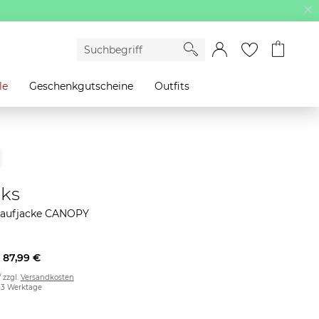
le
Geschenkgutscheine
Outfits
ks
Laufjacke CANOPY
87,99 €
/ zzgl.
Versandkosten
2-3 Werktage