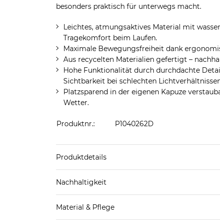
besonders praktisch für unterwegs macht.
Leichtes, atmungsaktives Material mit wass
Tragekomfort beim Laufen.
Maximale Bewegungsfreiheit dank ergonomis
Aus recycelten Materialien gefertigt – nach
Hohe Funktionalität durch durchdachte Detai
Sichtbarkeit bei schlechten Lichtverhältnissen
Platzsparend in der eigenen Kapuze verstauba
Wetter.
Produktnr.:
P1040262D
Produktdetails
Produkthinweis: Fällt normal aus. Wir empfeh
Nachhaltigkeit
Material & Pflege
Mehr Information zu diesen Angaben findest d