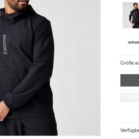
schwa
Größe a
Verfügba