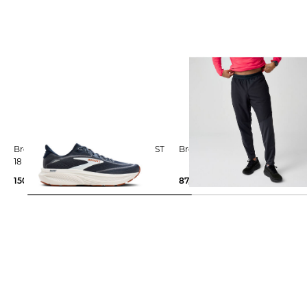
Brooks | Herren Laufschuhe GHOST
Brooks | Herren Laufhose D
18
150,00 €
87,99 €
90,00 €