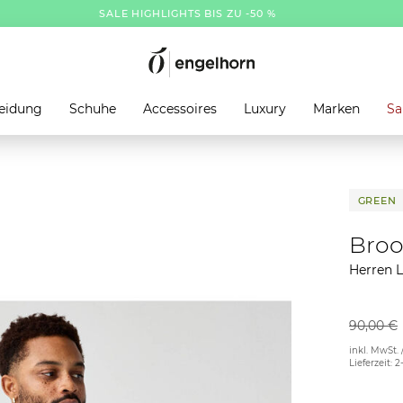
SALE HIGHLIGHTS BIS ZU -50 %
eidung
Schuhe
Accessoires
Luxury
Marken
Sa
GREEN
Broo
Herren 
90,00 €
inkl. MwSt. 
Lieferzeit: 