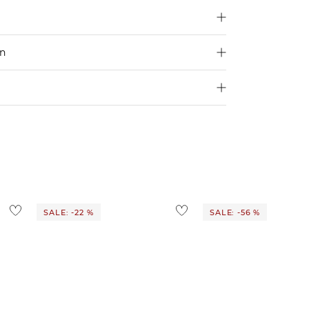
en
250 €
Größe aus
4,95€
d ins Ausland findest du
hier
.
ostenlos
1,95 €
 Ausland findest du
hier
.
SALE: -22 %
SALE: -56 %