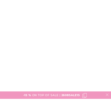
-15 %
ON TOP OF SALE |
2608SALE15