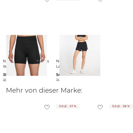
Weitere Details zu Rücksendungen und Retouren aus dem Ausland
findest du
hier
.
Nike | Damen Laufshorts
New Balance | Damen
WMNS TEMPO
Laufshorts RC 2-IN-1
30,45 €
54,99 €
35,00 €
70,00 €
Mehr von dieser Marke:
SALE: -37 %
SALE: -38 %