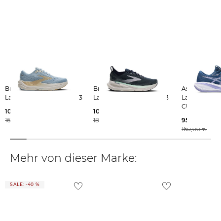
Weitere Details zu Rücksendungen und Retouren aus dem Ausland
findest du
hier
.
Brooks | Damen
Brooks | Damen
Asics | Damen
Laufschuhe GHOST MAX 3
Laufschuhe GLYCERIN 23
Laufschuhe 
CUMULUS 2
104,35 €
109,99 €
160,00 €
180,00 €
95,55 €
160,00 €
Mehr von dieser Marke:
SALE: -40 %