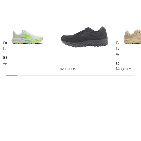
Brooks | Damen
Brooks | Damen
Brooks | Damen
Laufschuhe GHOST 17
Laufschuhe ZEAL
Laufschuhe 
WALKER
WALKER
89,99 €
150,00 €
137,25 €
137,25 €
140,00 €
140,00 €