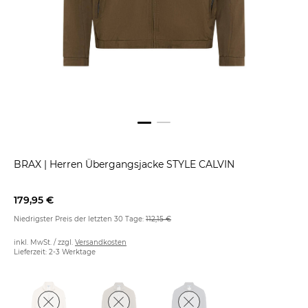
BRAX
|
Herren Übergangsjacke STYLE CALVIN
179,95 €
Niedrigster Preis der letzten 30 Tage:
112,15 €
inkl. MwSt. / zzgl.
Versandkosten
Lieferzeit: 2-3 Werktage