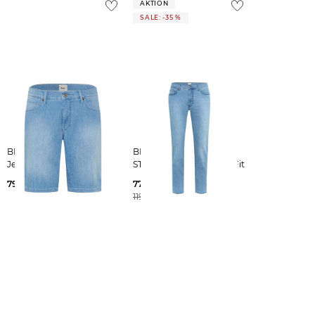
AKTION
SALE: -35 %
BRAX | Herren
BRAX | Herren Jeans
Jeansshorts STYLE BALI
STYLE. CHUCK Modern Fit
79,95 €
77,85 €
119,95 €