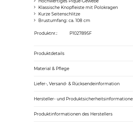
Hochwertiges Piqué-Gewebe
Klassische Knopfleiste mit Polokragen
Kurze Seitenschlitze
Brustumfang: ca. 108 cm
Produktnr.:
P1027895F
Produktdetails
Produkthinweis: Fällt normal aus. Wir empfeh
Material & Pflege
Obermaterial: 96% Baumwolle, 4% Elasthan
Liefer-, Versand- & Rücksendeinformation
Pflegekennzeichnung:
Standard-Lieferung innerhalb Deutschlands:
Hersteller- und Produktsicherheitsinformation
DHL-Paket
4,95€ - versandkostenfrei ab 
EAN oder Hersteller-Nr.:
Bitte wähle eine 
Spedition
3
Produktinformationen des Herstellers
Brax- Leineweber GmbH & Co. KG
Weitere Details zu Versandoptionen und Versan
Brax- Leineweber GmbH & Co. KG