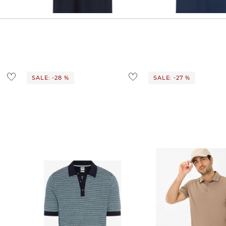
72,35 €
79,90 €
90,45 €
120,00 €
SALE: -28 %
SALE: -27 %