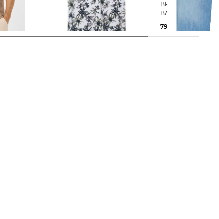
BRAX | Herren Poloshirt PERRY
BRAX | Herren Jeansshorts STYLE
BALI
50,35 €
69,95 €
79,95 €