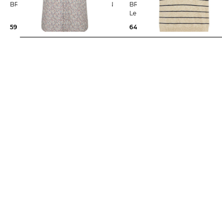
BRAX | Herren Hemd STYLE. DAN
BRAX | Herren Poloshirt aus
Leinenmix
59,95 €
69,95 €
64,55 €
99,95 €