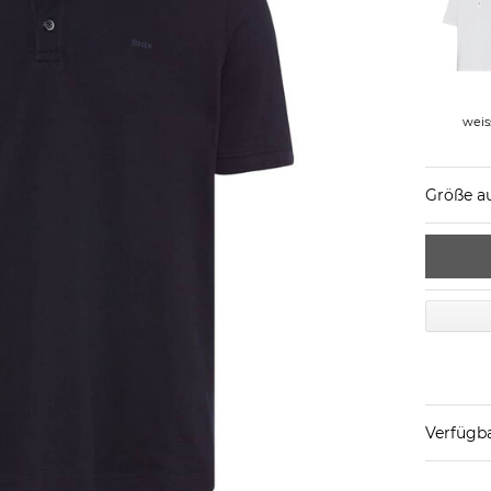
weis
Größe a
Verfügba