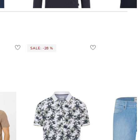
129,95 €
86,35 €
99,95 €
SALE: -28 %