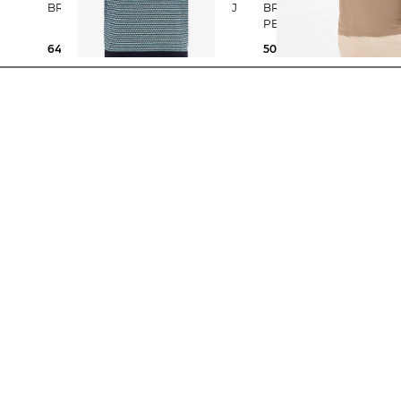
BRAX | Herren Poloshirt PASCAL J
BRAX | Herren Poloshirt STYLE
PEPE
64,99 €
89,95 €
50,85 €
69,95 €