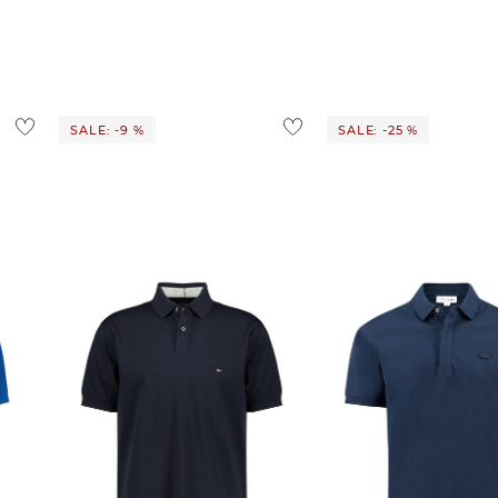
ostenlos
1,95 €
 Ausland findest du
hier
.
SALE: -9 %
SALE: -25 %
Tommy Hilfiger | Herren Poloshirt
Lacoste | Herren Poloshirt PARIS
1985 Regular Fit
Regular Fit Kurzarm