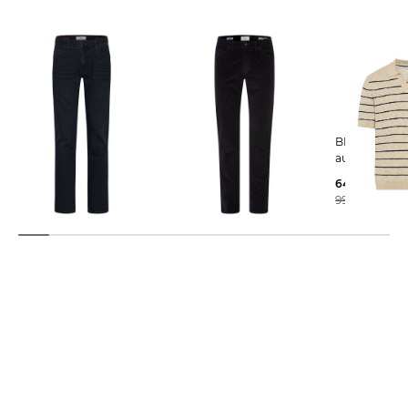
BRAX | Herren Jeans
BRAX | Herren Jeans
BRAX | Herren Poloshirt
CHUCK Slim Fit
CADIZ
aus Leinenmi
62,85 €
84,96 €
64,55 €
99,95 €
99,95 €
99,95 €