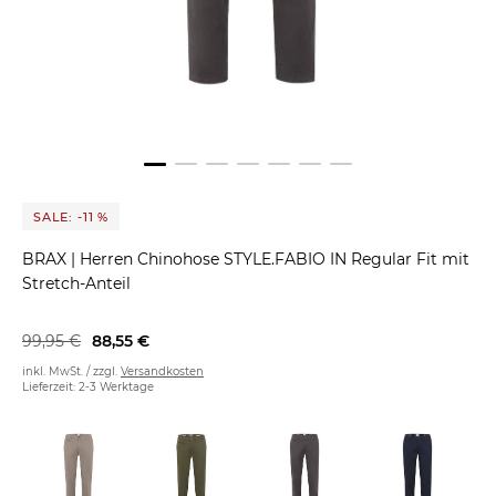
SALE: -11 %
BRAX
|
Herren Chinohose STYLE.FABIO IN Regular Fit mit
Stretch-Anteil
99,95 €
88,55 €
inkl. MwSt. / zzgl.
Versandkosten
Lieferzeit: 2-3 Werktage