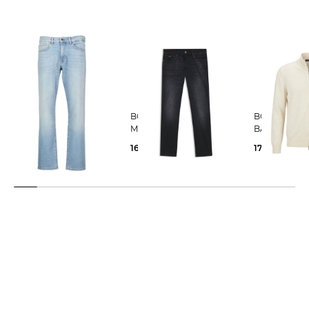
BOSS | Herren Jeans
BOSS | Herren Jeans
BOSS | Herren Strickjacke
RE.MAINE BC Regular Fit
MAINE Regular Fit
BALONSO
91,55 €
169,95 €
179,95 €
129,95 €