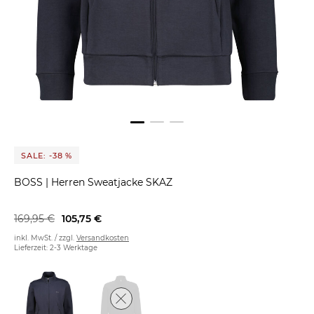
SALE: -38 %
BOSS
|
Herren Sweatjacke SKAZ
169,95 €
105,75 €
inkl. MwSt. / zzgl.
Versandkosten
Lieferzeit: 2-3 Werktage