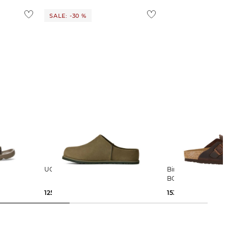
SALE: -30 %
UGG | Herren Clogs OTZO
Birkenstock | Herren Pantoletten
H
BOSTON
125,95 €
179,95 €
153,25 €
165,00 €