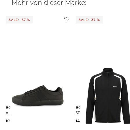
Mehr von dieser Marke:
SALE: -37 %
SALE: -37 %
BOSS | Herren Sneaker
BOSS | Herren Sweatjacke SW_TOC
AIDEN_TENN
SPIN
101,09 €
160,00 €
144,85 €
229,00 €