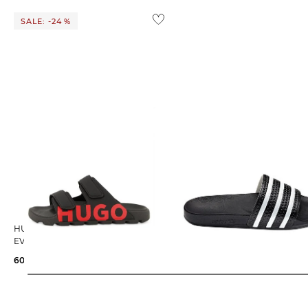
info@hugoboss.com
Weitere Details zu Rücksendungen und Retouren aus dem
SALE: -24 %
HUGO | Herren Pantoletten
adidas Originals | Badeschuhe
EVANDER_SAND_LG
ADILETTE
60,99 €
80,00 €
40,99 €
45,00 €