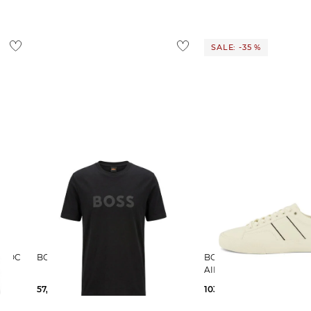
SALE: -35 %
BOSS | Herren T-Shirt TE_LOGO
BOSS | Herren Sneaker
AIDEN_TENN
57,39 €
59,95 €
103,25 €
160,00 €