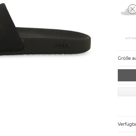
schwa
Größe a
Verfügba