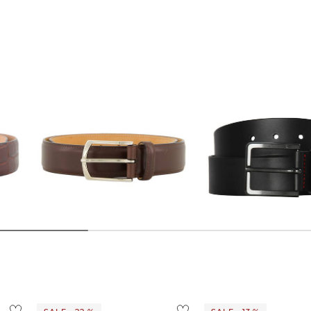
SIMONNOT GODARD | Herren
HUGO | Herren Ledergürtel
Ledergürtel
GIONIO_SZ40
199,99 €
53,89 €
60,00 €