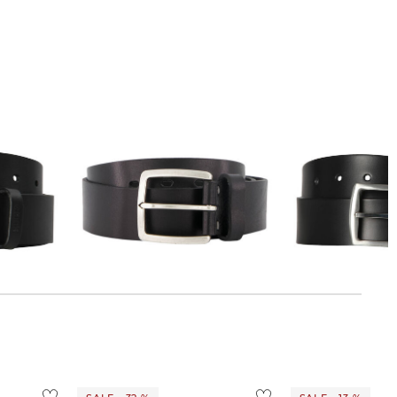
Lloyd Men´s Belts | Herren
Tommy Hilfiger | Herren Gürtel
Ledergürtel
DENTON
35,29 €
44,99 €
40,75 €
49,90 €