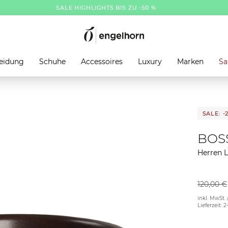
SALE HIGHLIGHTS BIS ZU -50 %
eidung
Schuhe
Accessoires
Luxury
Marken
Sa
SALE: -
BOS
Herren 
120,00 €
inkl. MwSt. 
Lieferzeit: 