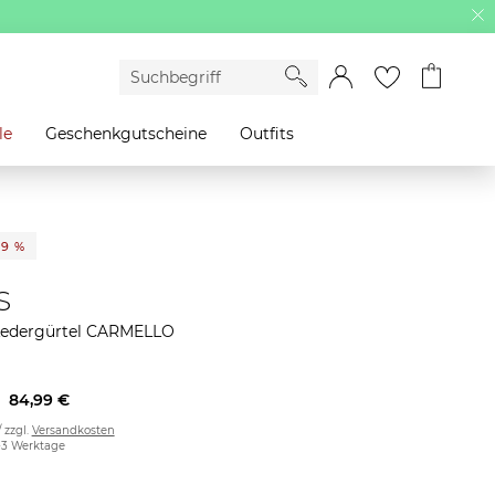
le
Geschenkgutscheine
Outfits
29 %
S
Ledergürtel CARMELLO
84,99 €
/ zzgl.
Versandkosten
2-3 Werktage