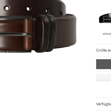
schwa
Größe a
Verfügba