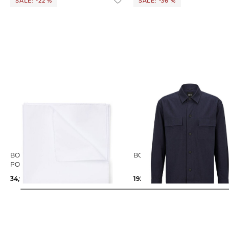
SALE: -22 %
SALE: -36 %
BOSS | Herren Einstecktuch H-
BOSS | Herren Hemd P-CAI-K
POCKET SQUARE
34,95 €
44,95 €
192,15 €
299,00 €