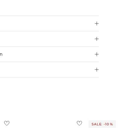
en
250 €
Größe aus
4,95€
d ins Ausland findest du
hier
.
ostenlos
1,95 €
 Ausland findest du
hier
.
SALE: -10 %