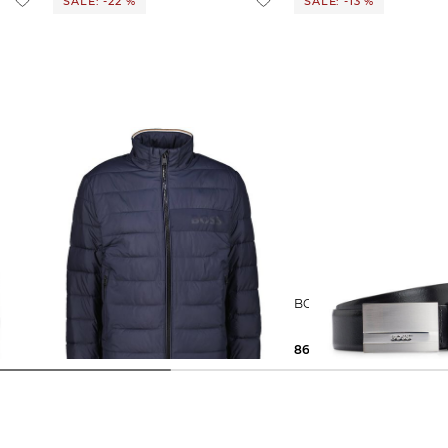
SALE: -22 %
SALE: -13 %
BOSS | Herren Jacke CENITOS
BOSS | Herren Gürtel
Regular Fit
217,45 €
279,00 €
86,35 €
99,00 €