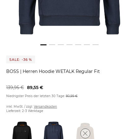
SALE: -36 %
BOSS
|
Herren Hoodie WETALK Regular Fit
139,95 €
89,55 €
Niedrigster Preis der letzten 30 Tage:
80,99 €
inkl. MwSt. / zzgl.
Versandkosten
Lieferzeit: 2-3 Werktage