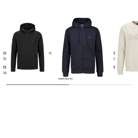
BOSS | Herren Sweatshirt
BOSS | Herren
BOSS | Herren Sweatshirt
SICON ACTIVE
Sweatjacke mit Kapuze
C-SOLERI
SAGGY
115,79 €
169,95 €
189,95 €
143,45 €
169,95 €