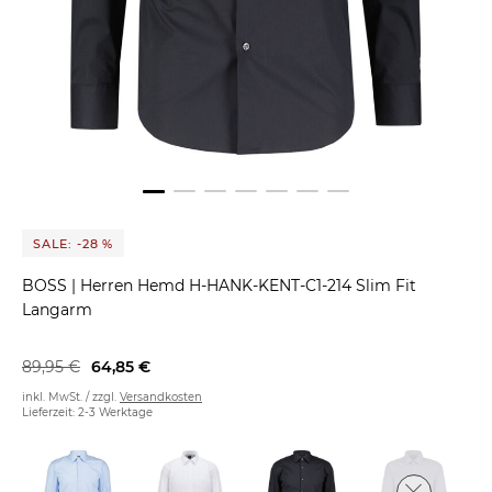
SALE: -28 %
BOSS
|
Herren Hemd H-HANK-KENT-C1-214 Slim Fit
Langarm
89,95 €
64,85 €
inkl. MwSt. / zzgl.
Versandkosten
Lieferzeit: 2-3 Werktage