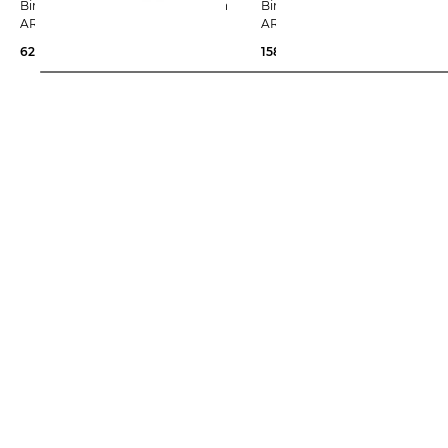
Birkenstock | Damen Pantoletten
Birkenstock | Damen Pantoletten
ARIZONA BIG BUCKLE
ARIZONA LAMMFELL
62,99 €
65,00 €
158,35 €
165,00 €