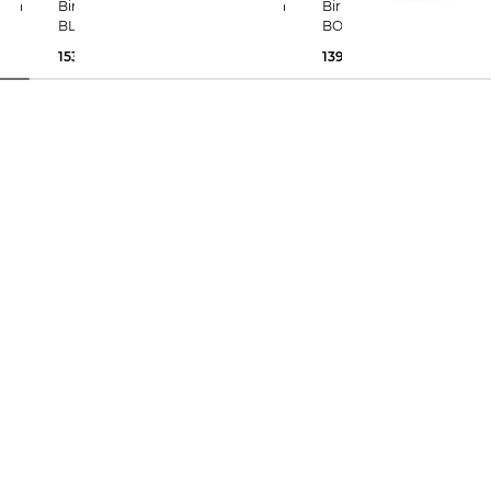
Birkenstock | Damen Pantoletten
Birkenstock | Damen Clogs
BLAIR
BOSTON NARROW aus Vel
153,25 €
165,00 €
139,95 €
150,00 €