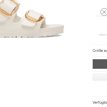
offwh
Größe a
Verfügba