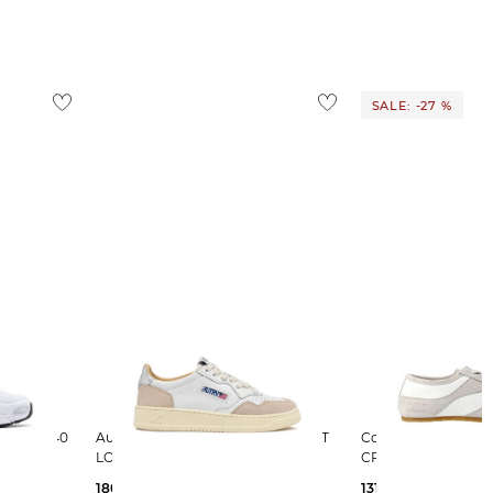
SALE: -27 %
amen Sneaker 740
Autry | Damen Sneaker MEDALIST
Copenhagen | Damen Sneaker
LOW LS74
CPH717
180,00 €
131,35 €
179,90 €