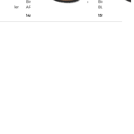
Birkenstock | Damen Pantoletten
Birkenstock | Damen Pantoletten
oursleder
ARIZONA BIG BUCKLE
BLAIR
148,75 €
160,00 €
159,95 €
165,00 €