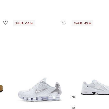
ostenlos
1,95 €
 Ausland findest du
hier
.
SALE: -18 %
SALE: -15 %
Nike Sportswear | Damen Sneaker
New Balance | D
SHOX TL
139,99 €
169,99 €
102,15 €
120,00 €