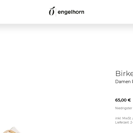
Birk
Damen P
65,00 €
Niedrigster
inkl. MwSt. 
Lieferzeit: 