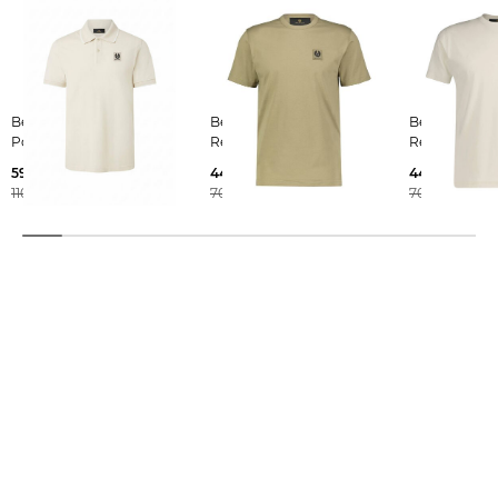
Belstaff | Herren
Belstaff | Herren T-Shirt
Belstaff | Herren T-Shirt
Poloshirt TIPPED
Regular Fit
Regular Fit
59,99 €
44,99 €
44,99 €
110,00 €
70,00 €
70,00 €