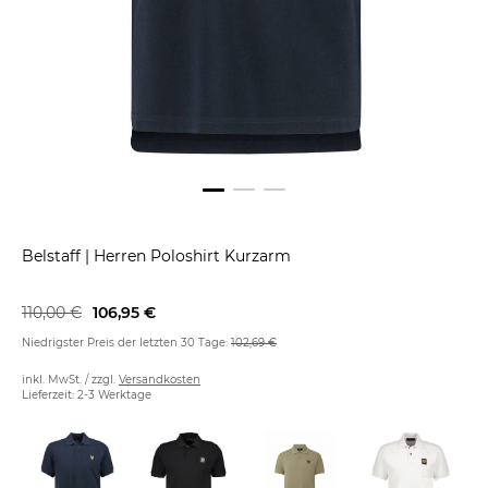
Belstaff
|
Herren Poloshirt Kurzarm
110,00 €
106,95 €
Niedrigster Preis der letzten 30 Tage:
102,69 €
inkl. MwSt. / zzgl.
Versandkosten
Lieferzeit: 2-3 Werktage