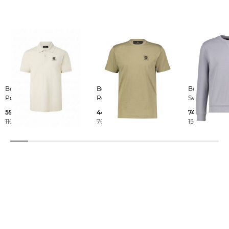
Belstaff | Herren
Belstaff | Herren T-Shirt
Belstaff | Herren
Poloshirt TIPPED
Regular Fit
Sweatshirt
59,99 €
44,99 €
74,99 €
110,00 €
70,00 €
150,00 €