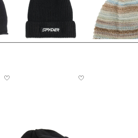
Spyder | Strickmütze GROOMERS
Eisbär | Strickmütze MIKATA
POMPON mit Wolle
14,99 €
40,00 €
39,99 €
54,99 €