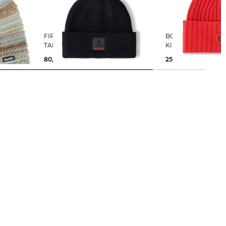
FIRE+ICE | Herren Strickmütze
BOGNER | Mütze aus Kaschmir
TAREK
KILIAN
80,00 €
250,00 €