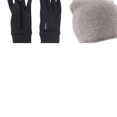
Barts | Touchscreen-Handschuhe
Barts | Mütze / Strickmütze Romeo
Powerstretch Touch Gloves
Beanie
36,99 €
39,99 €
39,99 €