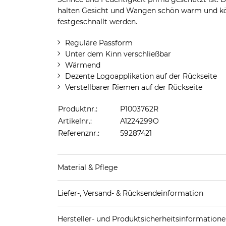
halten Gesicht und Wangen schön warm und kö
festgeschnallt werden.
Reguläre Passform
Unter dem Kinn verschließbar
Wärmend
Dezente Logoapplikation auf der Rückseite
Verstellbarer Riemen auf der Rückseite
Produktnr.:
P1003762R
Artikelnr.:
A1224299O
Referenznr.:
59287421
Material & Pflege
Obermaterial: 50% Polyacryl, 50% Polyamid
Liefer-, Versand- & Rücksendeinformation
Futter: 80% Polyamid, 20% Polyester
Standard-Lieferung innerhalb Deutschlands:
Pflegekennzeichnung:
Hersteller- und Produktsicherheitsinformation