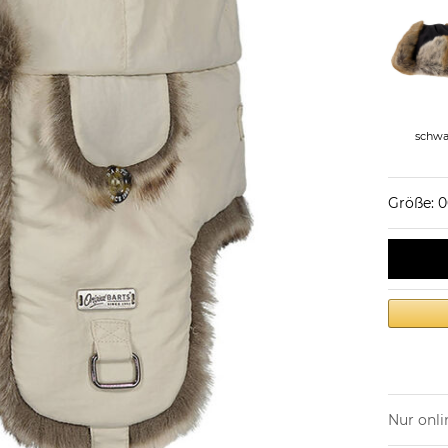
schwa
Größe: 
Nur onli