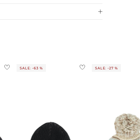
250 €
4,95€
d ins Ausland findest du
hier
.
ostenlos
1,95 €
 Ausland findest du
hier
.
SALE: -63 %
SALE: -27 %