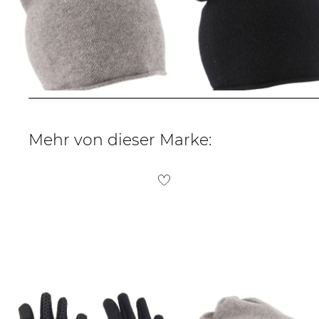
Barts | Mütze / Strickmütze Romeo
Barts | Mütze / Strickmütze Romeo
Beanie
Beanie
39,99 €
39,99 €
Mehr von dieser Marke: