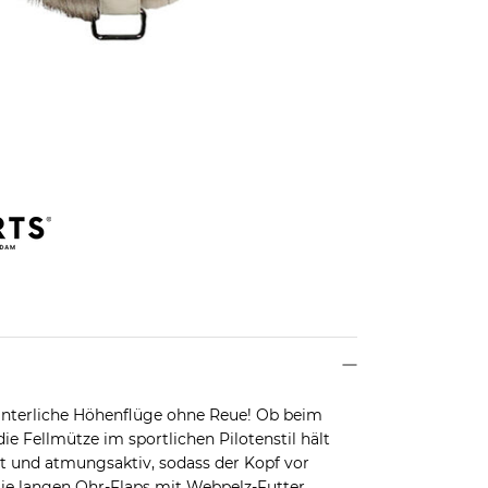
interliche Höhenflüge ohne Reue! Ob beim
 Fellmütze im sportlichen Pilotenstil hält
ht und atmungsaktiv, sodass der Kopf vor
Die langen Ohr-Flaps mit Webpelz-Futter