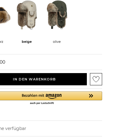
rz
beige
olive
000
IN DEN WARENKORB
ne verfügbar