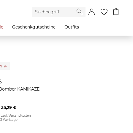
le
Geschenkgutscheine
Outfits
29 %
s
Bomber KAMIKAZE
35,29 €
/ zzgl.
Versandkosten
2-3 Werktage