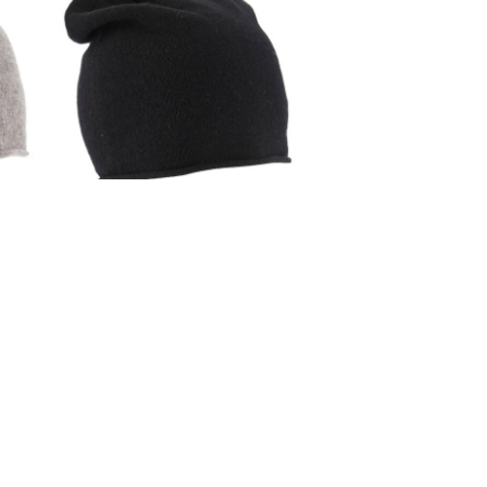
Barts | Mütze / Strickmütze Romeo
Beanie
39,99 €