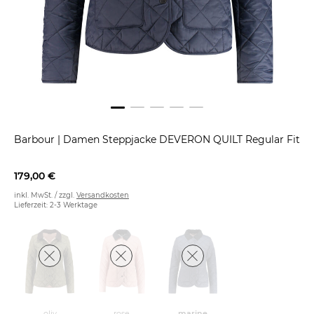
Barbour
|
Damen Steppjacke DEVERON QUILT Regular Fit
179,00 €
inkl. MwSt. / zzgl.
Versandkosten
Lieferzeit: 2-3 Werktage
oliv
rose
marine