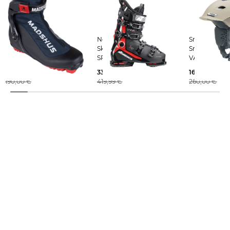
Madshus | Herren
Nordica | Herren
Smith | Ski-/
Langlaufschuhe
Skischuhe
Snowboardh
ENDURACE SKATE BOOT
SPEEDMASHINE 3 110 X
VANTAGE
GW
142,99 €
337,49 €
163,95 €
190,00 €
419,99 €
260,00 €