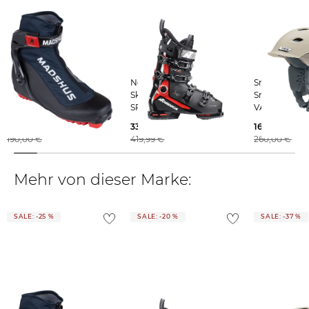
Madshus | Herren
Nordica | Herren
Smith | Ski-/
Langlaufschuhe
Skischuhe
Snowboardh
ENDURACE SKATE BOOT
SPEEDMASHINE 3 110 X
VANTAGE
GW
142,99 €
337,49 €
163,95 €
190,00 €
419,99 €
260,00 €
Mehr von dieser Marke:
SALE: -25 %
SALE: -20 %
SALE: -37 %