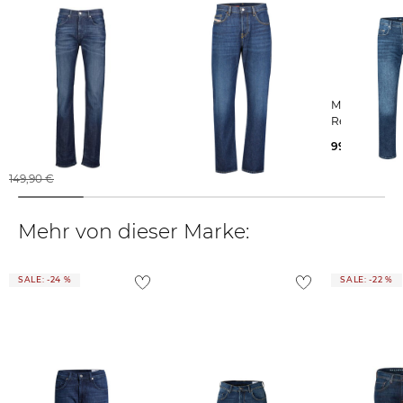
Baldessarini | Herren
Diesel | Herren Jeans D-
MAC | Herren Jeans BEN
Jeans BLD-JACK Regular
VIKER L.30 Regular Fit
Regular Fit
Fit
ab
97,19 €
99,95 €
99,99 €
160,00 €
149,90 €
Mehr von dieser Marke:
SALE: -24 %
SALE: -22 %