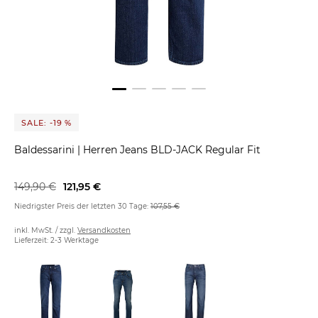
SALE: -19 %
Baldessarini
|
Herren Jeans BLD-JACK Regular Fit
149,90 €
121,95 €
Niedrigster Preis der letzten 30 Tage:
107,55 €
inkl. MwSt. / zzgl.
Versandkosten
Lieferzeit: 2-3 Werktage