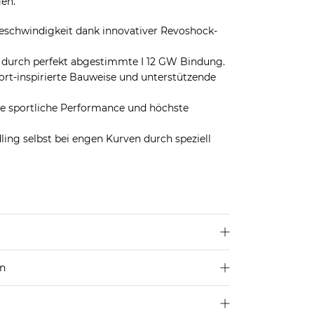
en.
Geschwindigkeit dank innovativer Revoshock-
t durch perfekt abgestimmte I 12 GW Bindung.
ort-inspirierte Bauweise und unterstützende
eine sportliche Performance und höchste
ing selbst bei engen Kurven durch speziell
en
250 €
Größe aus
4,95€