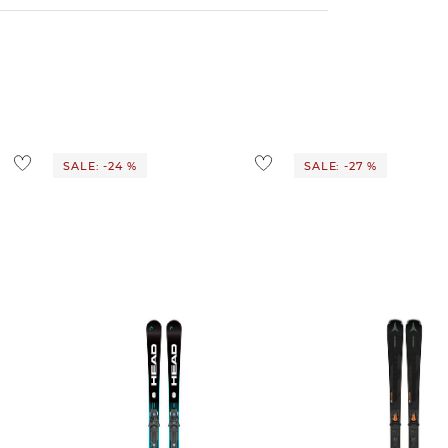
d ins Ausland findest du
hier
.
ostenlos
1,95 €
 Ausland findest du
hier
.
SALE: -24 %
SALE: -27 %