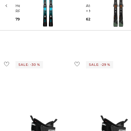
Head | Skier WC REBELS E-RACE
Atomic | Skier REDSTER Q7 RVSK C
RP + FF 11 GW
+ MI 12 GW
799,99 €
1.055,00 €
627,25 €
859,99 €
SALE: -30 %
SALE: -29 %