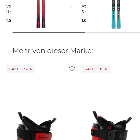
Stöckli | Skier LASER GS MIT SRT12
Atomic | Skier REDSTER X9S RVSK
UND D20 SPEED
S + I 12 GW T
1.599,00 €
1.026,19 €
1.259,99 €
Mehr von dieser Marke:
SALE: -32 %
SALE: -18 %