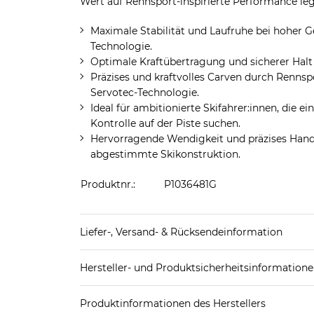
Wert auf Rennsport-inspirierte Performance leg
Maximale Stabilität und Laufruhe bei hoher 
Technologie.
Optimale Kraftübertragung und sicherer Hal
Präzises und kraftvolles Carven durch Rennsp
Servotec-Technologie.
Ideal für ambitionierte Skifahrer:innen, die 
Kontrolle auf der Piste suchen.
Hervorragende Wendigkeit und präzises Handl
abgestimmte Skikonstruktion.
Produktnr.:
P1036481G
Liefer-, Versand- & Rücksendeinformation
Standard-Lieferung innerhalb Deutschlands:
Hersteller- und Produktsicherheitsinformation
DHL-Paket
4,95€ - versandkostenfrei ab 
EAN oder Hersteller-Nr.:
Bitte wähle eine 
Spedition
3
Produktinformationen des Herstellers