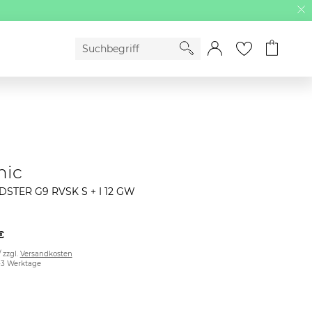
mic
EDSTER G9 RVSK S + I 12 GW
€
/ zzgl.
Versandkosten
2-3 Werktage