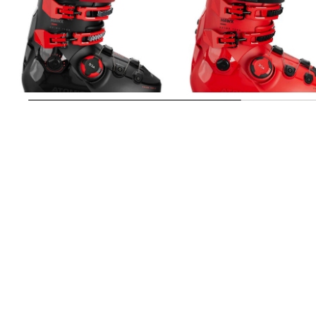
Atomic | Herren Skischuhe HAWX
Atomic | Skischuhe HAWX BOA
PRIME 110X BOA GW
PRIME 120 S BOA
379,99 €
559,99 €
541,89 €
659,99 €