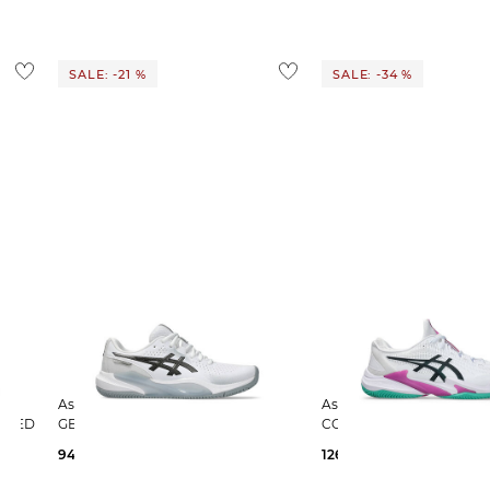
1,95 €
 Ausland findest du
hier
.
SALE: -21 %
SALE: -34 %
Asics | Herren Tennisschuhe Sand
Asics | Herren Tennisschuhe Sand
SPEED
GEL-CHALLENGER 15 Clay
COURT FF 3 CLAY
94,45 €
120,00 €
126,05 €
190,00 €