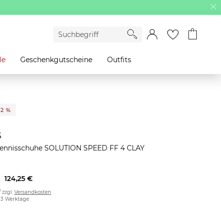
le
Geschenkgutscheine
Outfits
22 %
s
Tennisschuhe SOLUTION SPEED FF 4 CLAY
124,25 €
/ zzgl.
Versandkosten
2-3 Werktage