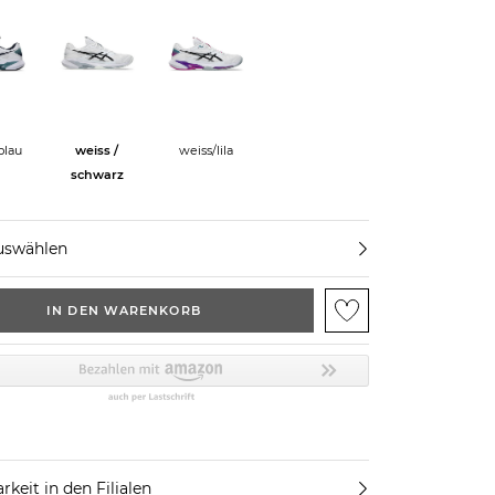
blau
weiss /
weiss/lila
schwarz
uswählen
IN DEN WARENKORB
rkeit in den Filialen