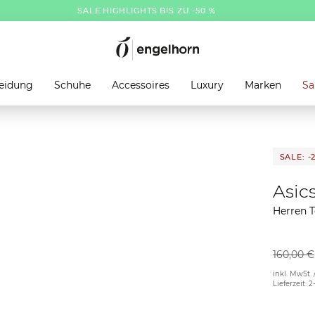
SALE HIGHLIGHTS BIS ZU -50 %
eidung
Schuhe
Accessoires
Luxury
Marken
Sa
SALE: -
Asic
Herren 
160,00 €
inkl. MwSt. 
Lieferzeit: 