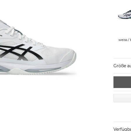
weiss / 
Größe a
Verfügba