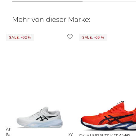
Mehr von dieser Marke:
SALE: -32 %
SALE: -53 %
Asics | Herren Tennisschuhe
Asics | Herren Tennisschuhe
Sandplatz GEL-RESOLUTION X CLAY
SOLUTION SPEED FF 3 Clay