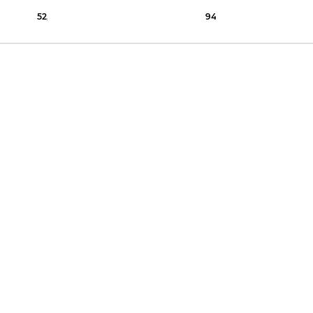
52,79 €
75,00 €
94,45 €
120,00 €