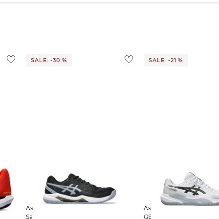
SALE: -30 %
SALE: -21 %
Asics | Herren Tennisschuhe
Asics | Herren Tennisschuhe Sand
Sandplatz GEL-DEDICATE 8 CLAY
GEL-CHALLENGER 15 Cla