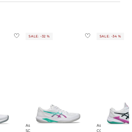
SALE: -32 %
SALE: -34 %
Asics | Herren Tennisschuhe Sand
Asics | Herren Tennisschuhe Sand
y
SOLUTION SWIFT FF 2 CLAY
COURT FF 3 CLAY