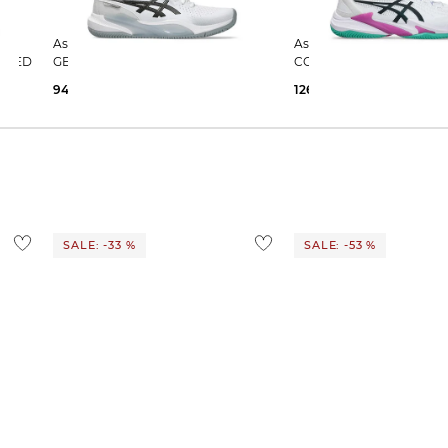
Asics | Herren Tennisschuhe Sand
Asics | Herren Tennisschuhe Sand
SPEED
GEL-CHALLENGER 15 Clay
COURT FF 3 CLAY
94,45 €
120,00 €
126,05 €
190,00 €
SALE: -33 %
SALE: -53 %