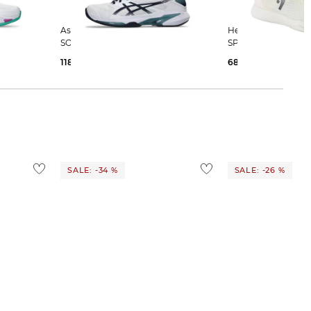
Asics | Herren Tennisschuhe
Head | Herren Tennisschuhe Sand
SOLUTION SPEED FF 4 CLAY
SPRINT TEAM 4.0 C
118,25 €
160,00 €
68,45 €
110,00 €
SALE: -34 %
SALE: -26 %