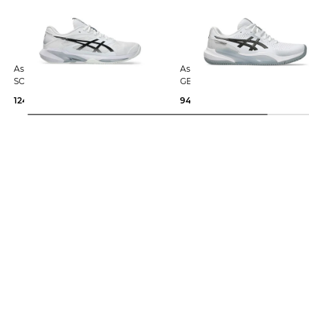
Asics | Herren Tennisschuhe
Asics | Herren Tennisschuhe Sand
SOLUTION SPEED FF 4 CLAY
GEL-CHALLENGER 15 Clay
124,25 €
160,00 €
94,45 €
120,00 €