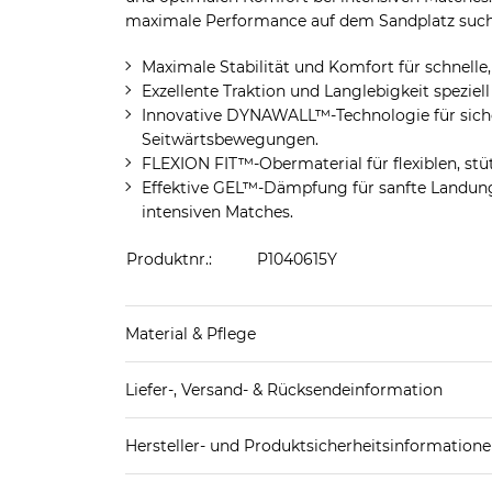
maximale Performance auf dem Sandplatz such
Maximale Stabilität und Komfort für schnelle
Exzellente Traktion und Langlebigkeit speziell
Innovative DYNAWALL™-Technologie für siche
Seitwärtsbewegungen.
FLEXION FIT™-Obermaterial für flexiblen, st
Effektive GEL™-Dämpfung für sanfte Landung
intensiven Matches.
Produktnr.:
P1040615Y
Material & Pflege
Decksohle: Textil
Liefer-, Versand- & Rücksendeinformation
Futter Schuhe: Textil
Laufsohle: Sonstiges Material (Kunststoff)
Standard-Lieferung innerhalb Deutschlands:
Obermaterial Schuhe: Sonstiges Material (Kunstst
Hersteller- und Produktsicherheitsinformation
DHL-Paket
4,95€ - versandkostenfrei ab 
EAN oder Hersteller-Nr.:
Bitte wähle eine 