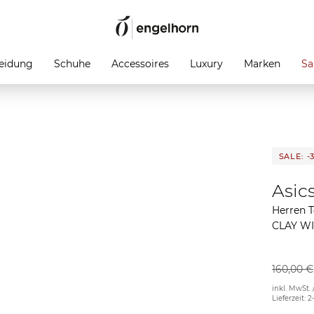
eidung
Schuhe
Accessoires
Luxury
Marken
Sa
SALE: -
Asic
Herren 
CLAY W
160,00 €
inkl. MwSt. 
Lieferzeit: 