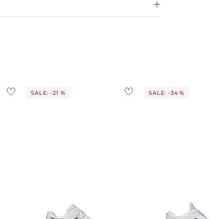
4,95€
d ins Ausland findest du
hier
.
ostenlos
1,95 €
 Ausland findest du
hier
.
SALE: -21 %
SALE: -34 %