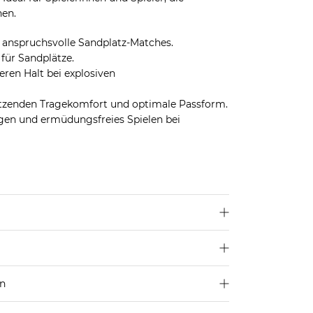
en.
, anspruchsvolle Sandplatz-Matches.
 für Sandplätze.
ren Halt bei explosiven
ützenden Tragekomfort und optimale Passform.
en und ermüdungsfreies Spielen bei
off), Textil
en
250 €
Größe aus