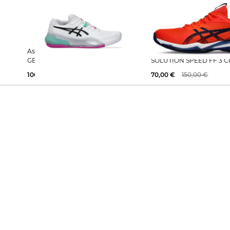
Asics | Herren Tennisschuhe Sand
Asics | Herren Tennisschuhe
GEL-RESOLUTION X CLAY
SOLUTION SPEED FF 3 C
106,95 €
160,00 €
70,00 €
150,00 €