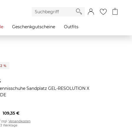
le
Geschenkgutscheine
Outfits
32 %
s
Tennisschuhe Sandplatz GEL-RESOLUTION X
IDE
109,35 €
/ zzgl.
Versandkosten
2-3 Werktage