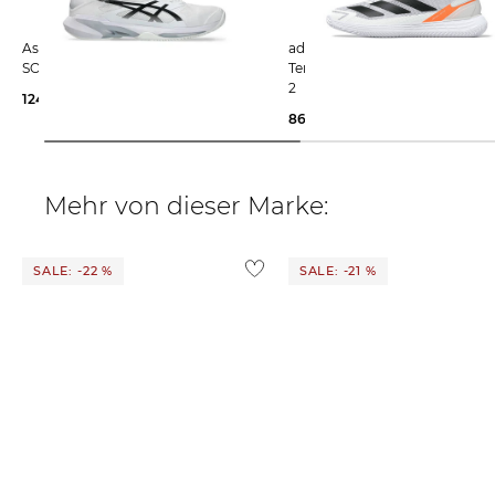
Asics | Herren Tennisschuhe
adidas Performance | Herren
SOLUTION SPEED FF 4 CLAY
Tennisschuhe Sand DEFIANT 
2
124,25 €
160,00 €
86,25 €
120,00 €
Mehr von dieser Marke:
SALE: -22 %
SALE: -21 %