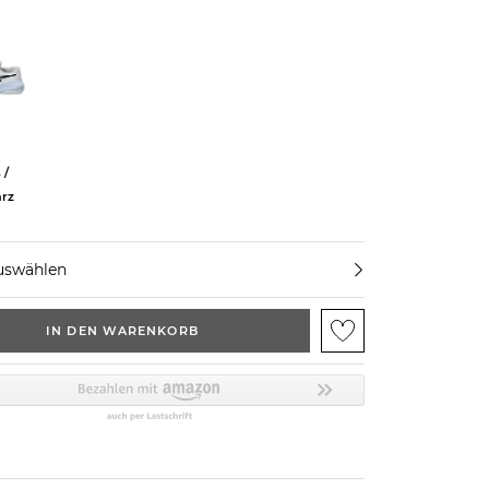
 /
rz
uswählen
IN DEN WARENKORB