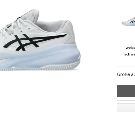
weiss
schwa
Größe a