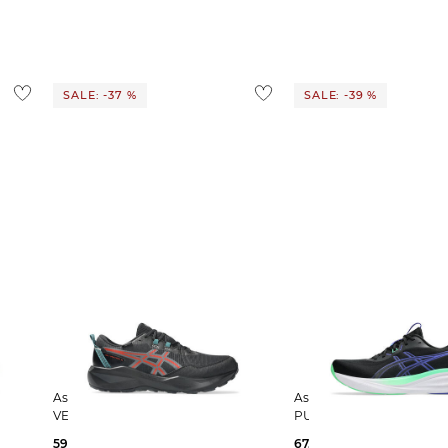
SALE: -37 %
SALE: -39 %
Asics | Herren Laufschuhe GEL
Asics | Herren Laufschuhe GEL-
VENTURE 11
PULSE 17
59,95 €
95,00 €
67,09 €
110,00 €