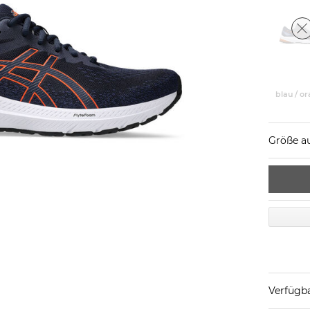
blau / o
Größe a
Verfügba