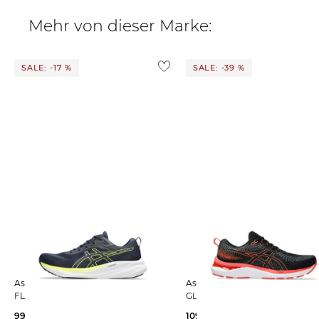
Mehr von dieser Marke:
SALE: -17 %
SALE: -39 %
Asics | Herren Laufschuhe GEL-
Asics | Herren Laufschuhe GEL-
FLUX 8
GLORIFY 6
99,99 €
120,00 €
109,99 €
180,00 €