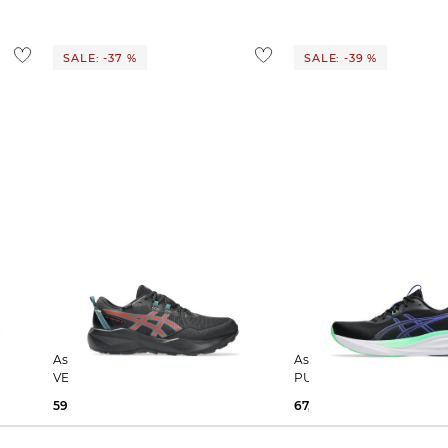
1,95 €
 Ausland findest du
hier
.
SALE: -37 %
SALE: -39 %
Asics | Herren Laufschuhe GEL
Asics | Herren Laufschuhe GEL-
VENTURE 11
PULSE 17
59,95 €
95,00 €
67,09 €
110,00 €