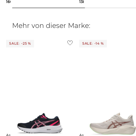
160,00 €
138,35 €
160,00 €
Mehr von dieser Marke:
SALE: -25 %
SALE: -14 %
Asics | Damen Laufschuhe GEL-
Asics | Damen Laufschuhe