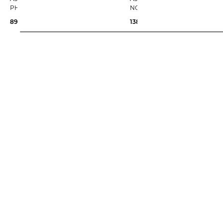
PHOENIX 13
NOVABLAST 6
89,99 €
120,00 €
138,35 €
160,00 €