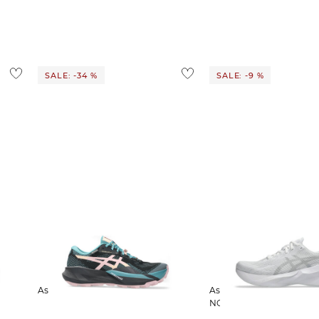
ostenlos
1,95 €
 Ausland findest du
hier
.
SALE: -34 %
SALE: -9 %
Asics | Damen Laufschuhe
Asics | Damen Laufschuhe
NOVABLAST 6