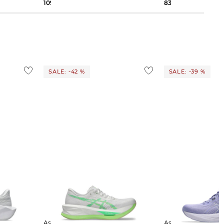
109,95 €
190,00 €
83,15 €
160,00 €
SALE: -42 %
SALE: -39 %
Asics | Damen Laufschuhe
Asics | Damen Laufschuhe GEL-