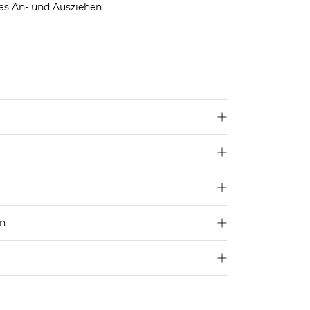
as An- und Ausziehen
len dir deine übliche Größe.
en
250 €
4,95€
d ins Ausland findest du
hier
.