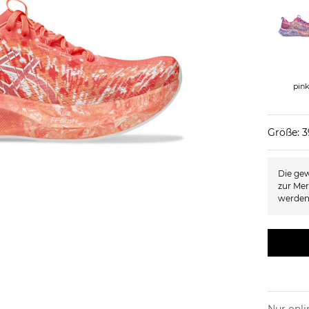
pin
Größe: 
Die gew
zur Mer
werden
Nur onli