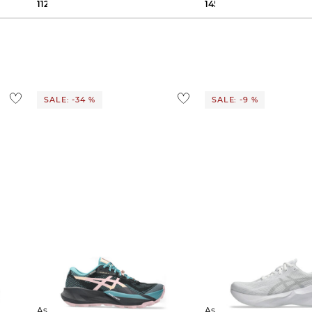
112,99 €
170,00 €
145,45 €
160,00 €
SALE: -34 %
SALE: -9 %
Asics | Damen Laufschuhe
Asics | Damen Laufschuhe