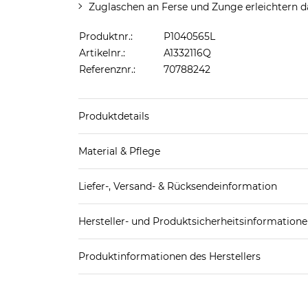
Zuglaschen an Ferse und Zunge erleichtern d
Produktnr.:
P1040565L
Artikelnr.:
A1332116Q
Referenznr.:
70788242
Produktdetails
Produkthinweis: Fällt normal aus. Wir empfeh
Material & Pflege
Decksohle: Textil
Liefer-, Versand- & Rücksendeinformation
Futter Schuhe: Textil
Laufsohle: Sonstiges Material (Kunststoff)
Standard-Lieferung innerhalb Deutschlands:
Obermaterial Schuhe: Textil
Hersteller- und Produktsicherheitsinformation
DHL-Paket
4,95€ - versandkostenfrei ab 
EAN:
4570158206792
Spedition
3
Produktinformationen des Herstellers
ASICS Deutschland GmbH
Weitere Details zu Versandoptionen und Versan
ASICS Deutschland GmbH
Rücksendung:
Hansemannstr. 67