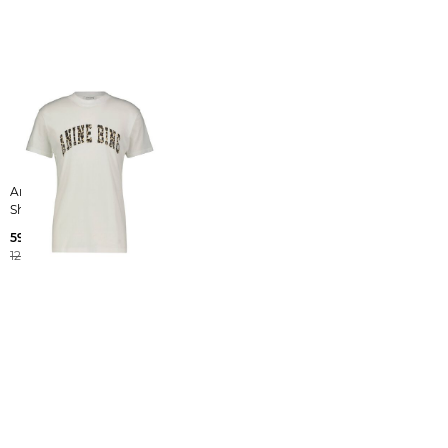
Anine Bing | Damen T-
Shirt WALKER
59,99 €
120,00 €