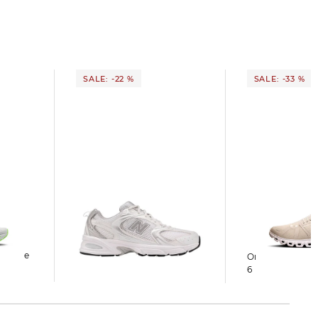
SALE: -22 %
SALE: -33 %
New Balance | Sneaker MR
On | Damen Sneaker CLOUD
530 EMA
6