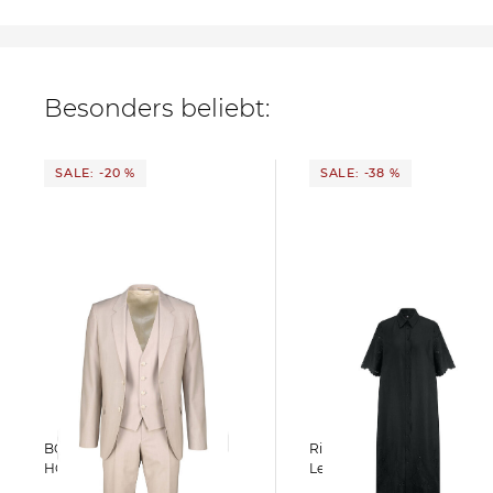
Besonders beliebt:
SALE: -20 %
SALE: -38 %
BOSS | Herren Anzug H-
Riani | Damen Kleid aus
HOUSTON-3PCS-262
Leinen