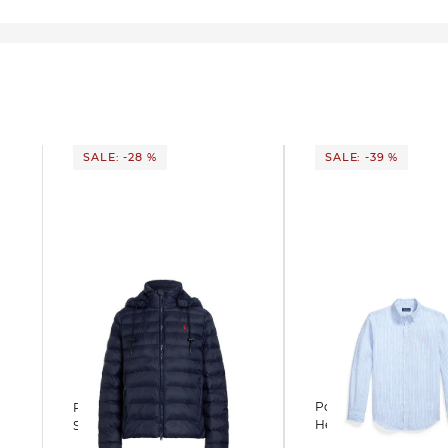
SALE: -28 %
SALE: -39 %
Polo Ralph Lauren | Herren
Polo Ralph Lauren | Damen
Hemd aus Leinen
Steppacke mit Kapuze