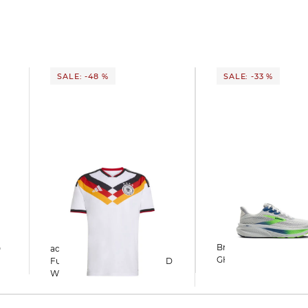
SALE: -48 %
SALE: -33 %
Brooks | Herren Laufschuhe
0
adidas Performance |
GHOST 17
Fußballtrikot DEUTSCHLAND
WM 2026 HOME