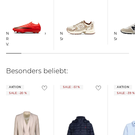
Nike | Fußballschuhe
New Balance |
New Balance
Rasen MERCURIAL
Sneaker 530
Sneaker 57
VAPOR 17 ELITE
Besonders beliebt:
AKTION
SALE: -51 %
AKTION
SALE: -20 %
SALE: -39 %