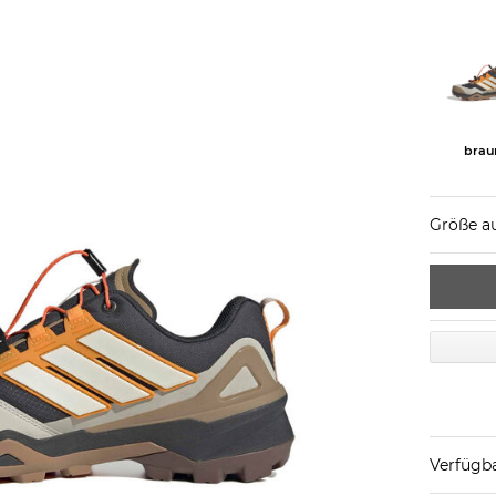
brau
Größe a
Verfügba