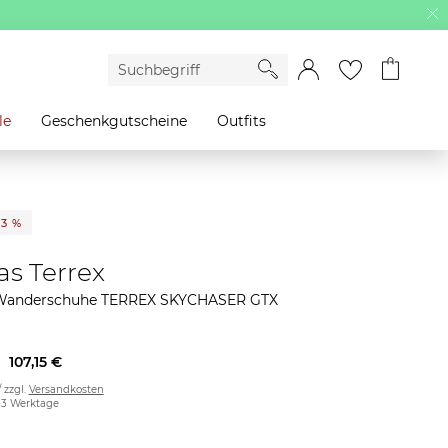
le
Geschenkgutscheine
Outfits
33 %
as Terrex
Wanderschuhe TERREX SKYCHASER GTX
107,15 €
/ zzgl.
Versandkosten
2-3 Werktage