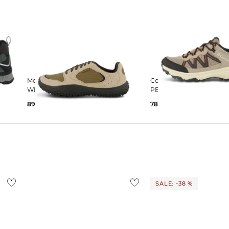
Merrell | Herren Wanderschuhe
Columbia | Herren Trekkingschuhe
WRAPT
PEAKFREAK RUSH OUT
89,99 €
120,00 €
78,99 €
130,00 €
SALE: -38 %