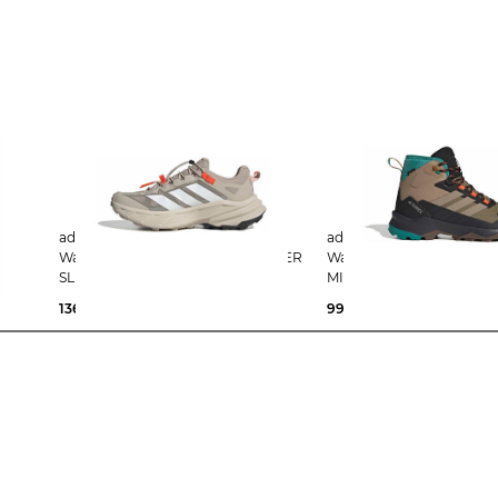
adidas Terrex | Herren
adidas Terrex | Herren
Wanderschuhe TERREX FREEHIKER
Wanderschuhe SKYCHAS
SL GTX
MID GTX CLIMA
136,99 €
150,00 €
99,29 €
160,00 €