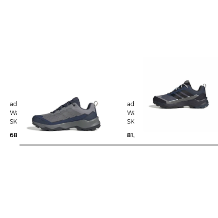
adidas Terrex | Herren
adidas Terrex | Herren
Wanderschuhe TERREX
Wanderschuhe TERREX
SKYCHASER AX5
SKYCHASER AX5 GTX
68,85 €
100,00 €
81,65 €
120,00 €