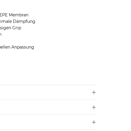
 EPE Membran
optimale Dämpfung
sigen Grip
h
uellen Anpassung
u
hier
.