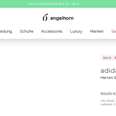
SALE HIGHLIGHTS BIS ZU -50 %
eidung
Schuhe
Accessoires
Luxury
Marken
Sa
SALE: -
adid
Herren 
160,00 €
inkl. MwSt. 
Lieferzeit: 