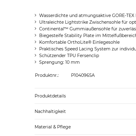
Wasserdichte und atmungsaktive GORE-TEX
Ultraleichte Lightstrike Zwischensohle für 
Continental™ Gummiaußensohle für zuverläs
Biegesteife Stability Plate im Mittelfußbereic
Komfortable OrthoLite® Einlegesohle
Praktisches Speed Lacing System zur individ
Schützender TPU Fersenclip
Sprengung: 10 mm
Produktnr.:
P1040965A
Produktdetails
Sportschuhe: Wanderschuhe
Nachhaltigkeit
Material & Pflege
Mehr Information zu diesen Angaben findest d