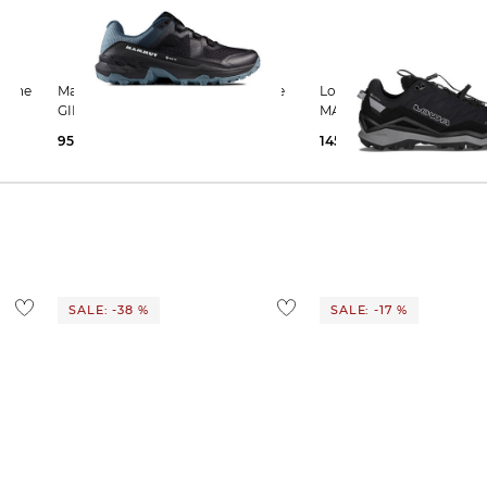
Mammut | Herren Wanderschuhe
Lowa | Herren Wanderschuhe
GIRUN II LOW GTX
MADDOX PRO GTX LO W
95,35 €
120,00 €
145,25 €
180,00 €
SALE: -38 %
SALE: -17 %