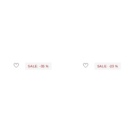
SALE: -35 %
SALE: -23 %