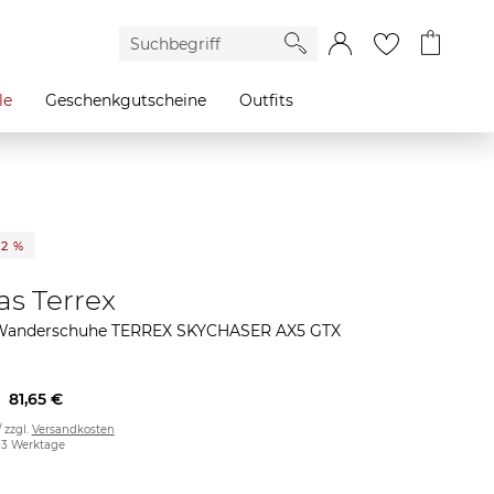
le
Geschenkgutscheine
Outfits
32 %
as Terrex
Wanderschuhe TERREX SKYCHASER AX5 GTX
81,65 €
/ zzgl.
Versandkosten
2-3 Werktage