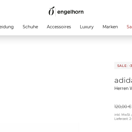
eidung
Schuhe
Accessoires
Luxury
Marken
Sa
SALE: -
adid
Herren 
120,00 €
inkl. MwSt. 
Lieferzeit: 