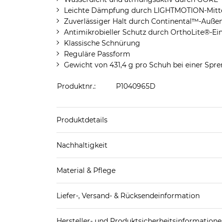
Leichte Dämpfung durch LIGHTMOTION-Mitte
Zuverlässiger Halt durch Continental™-Auße
Antimikrobieller Schutz durch OrthoLite®-Ei
Klassische Schnürung
Reguläre Passform
Gewicht von 431,4 g pro Schuh bei einer Sp
Produktnr.:
P1040965D
Produktdetails
Sportschuhe: Wanderschuhe
Nachhaltigkeit
Material & Pflege
Mehr Information zu diesen Angaben findest d
Decksohle: Textil
Liefer-, Versand- & Rücksendeinformation
Futter Schuhe: Textil
Laufsohle: Sonstiges Material (Kunststoff)
Standard-Lieferung innerhalb Deutschlands:
Obermaterial Schuhe: Sonstiges Material (Kunstst
Hersteller- und Produktsicherheitsinformation