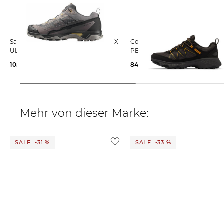
Salomon | Herren Wanderschuhe X
Columbia | Herren Trekkingschuhe
ULTRA 5
PEAKFREAK RUSH OUTDRY
105,95 €
140,00 €
84,99 €
130,00 €
Mehr von dieser Marke:
SALE: -31 %
SALE: -33 %