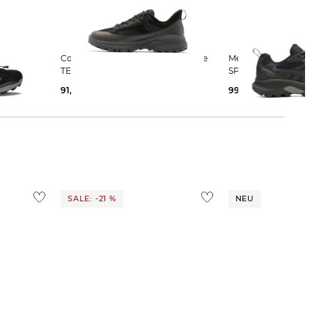
Columbia | Herren Wanderschuhe
Merrell | Herren Wanderschuhe
TELLURIX TITANUM OUTDRY
SPEED STRIKE 2 GT
91,15 €
140,00 €
99,55 €
130,00 €
SALE: -21 %
NEU