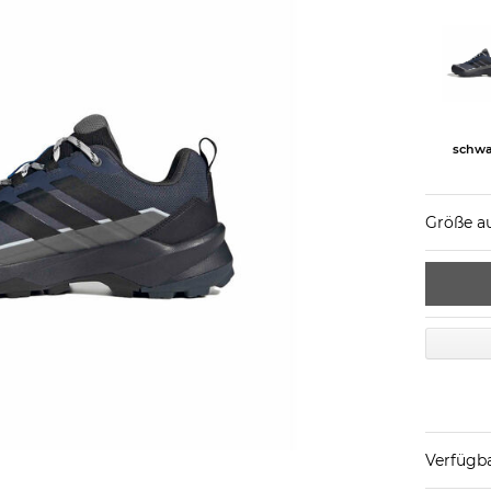
schwa
Größe a
Verfügba