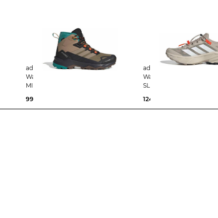
adidas Terrex | Herren
adidas Terrex | Herren
Wanderschuhe SKYCHASER AX5
Wanderschuhe TERREX 
MID GTX CLIMA
SL GTX
99,29 €
160,00 €
124,99 €
150,00 €