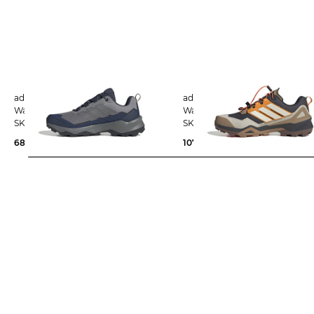
adidas Terrex | Herren
adidas Terrex | Herren
Wanderschuhe TERREX
Wanderschuhe TERREX
SKYCHASER AX5
SKYCHASER GTX
68,85 €
100,00 €
107,15 €
160,00 €