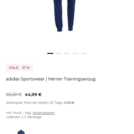
SALE: -31 %
adidas Sportswear
|
Herren Trainingsanzug
65,00 €
44,99 €
Niedrigster Preis der letzten 30 Tage:
41,79 €
inkl. MwSt. / zzgl.
Versandkosten
Lieferzeit: 2-3 Werktage