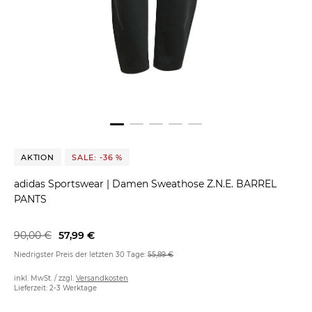
AKTION
SALE: -36 %
adidas Sportswear
|
Damen Sweathose Z.N.E. BARREL
PANTS
90,00 €
57,99 €
Niedrigster Preis der letzten 30 Tage:
55,89 €
inkl. MwSt. / zzgl.
Versandkosten
Lieferzeit: 2-3 Werktage