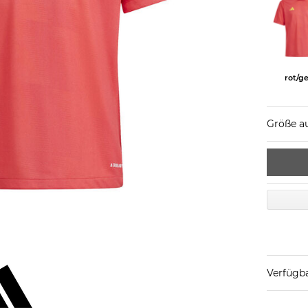
rot/g
Größe a
Verfügba