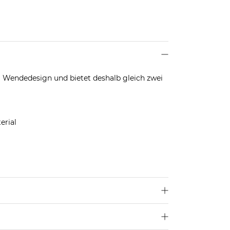
m Wendedesign und bietet deshalb gleich zwei
erial
len dir deine übliche Größe.