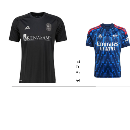
adidas Performance | Kinder
adidas Performance | Kinder
Fußballtrikot Auswärtstrikot NSH A
Fußballtrikot FC ARSENAL L
JERSEY NASHVILLE SC MLS
AWAY JERSEY KIDS
40,00 €
90,00 €
44,45 €
75,00 €