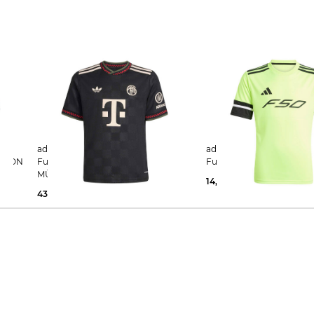
adidas Performance | Kinder
adidas Performance | Kinder
ONDON
Fußballtrikot FC BAYERN
Fußballtrikot F50
MÜNCHEN 25/26 KIDS
14,99 €
23,00 €
AUSWEICHTRIKOT
43,05 €
75,00 €