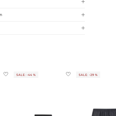
en
250 €
Größe aus
4,95€
d ins Ausland findest du
hier
.
ostenlos
1,95 €
 Ausland findest du
hier
.
SALE: -44 %
SALE: -29 %