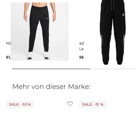
Nike | Herren Laufhose MILER
adidas Performance | Herren
Laufhose ADI365 ASTRO
61,25 €
69,99 €
56,95 €
70,00 €
Mehr von dieser Marke:
SALE: -53 %
SALE: -31 %