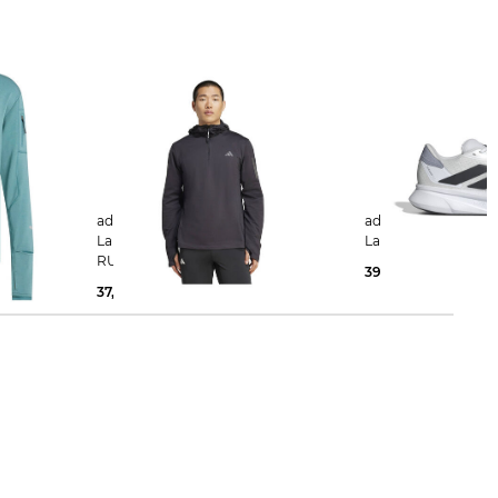
adidas Performance | Herren
adidas Performance | Herre
AWARM+
Laufshirt mit Kapuze OWN THE
Laufschuhe DURAO 
RUN WINTERIZED HOODIE
39,99 €
65,00 €
37,19 €
65,00 €