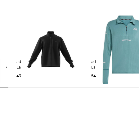
adidas Performance | Herren
adidas Performance | Herren
-ZIP
Laufjacke OWN THE RUN
Laufshirt ADI365 CLIM
43,95 €
100,00 €
54,99 €
100,00 €