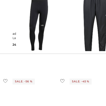
adidas Performance | Herren
Nike | Herren Laufhose
Lauftights RUN IT LEGGINGS
CHALLENGER
24,99 €
45,00 €
49,99 €
69,99 €
SALE: -56 %
SALE: -45 %