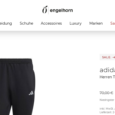
eidung
Schuhe
Accessoires
Luxury
Marken
Sa
SALE: -
adid
Herren 
70,00 €
Niedrigster
inkl. MwSt. 
Lieferzeit: 