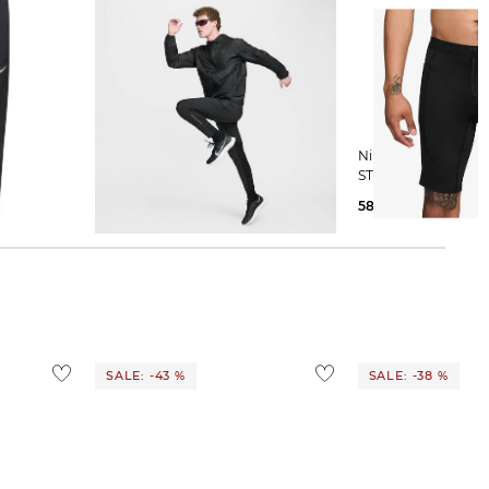
Nike | Herren Laufhose RUN
Nike | Herren Laufshorts DF
DIVISION
STRIDE HALFTIGHT
79,99 €
109,99 €
58,05 €
69,99 €
SALE: -43 %
SALE: -38 %