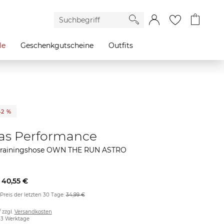
le
Geschenkgutscheine
Outfits
42 %
as Performance
Trainingshose OWN THE RUN ASTRO
40,55 €
 Preis der letzten 30 Tage:
34,99 €
/ zzgl.
Versandkosten
2-3 Werktage