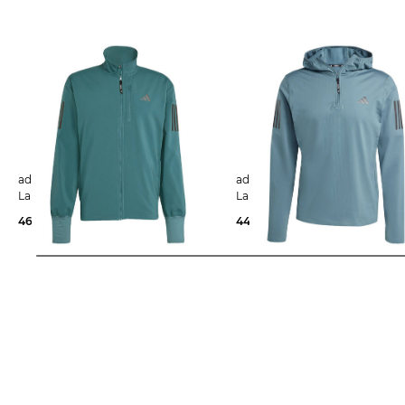
adidas Performance | Herren
adidas Performance | Herren
Laufjacke OWN THE RUN
Laufshirt OTR B WINTER HALF
46,95 €
100,00 €
44,99 €
65,00 €