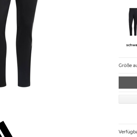
schwa
Größe a
Verfügba