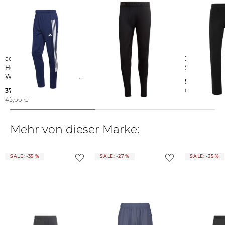
adidas Performance |
adidas Performance |
Joy Sportswear | He
Herren Sporthosen
Herren Sporttight
Sweathose 
WORKOUT ESSENTIALS
23,99 €
51,89 €
ALL-SET
37,39 €
40,00 €
69,99 €
45,00 €
Mehr von dieser Marke:
SALE: -35 %
SALE: -27 %
SALE: -35 %