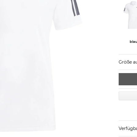
bla
Größe a
Verfügba