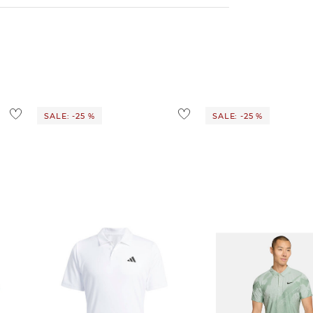
d ins Ausland findest du
hier
.
ostenlos
1,95 €
 Ausland findest du
hier
.
SALE: -25 %
SALE: -25 %