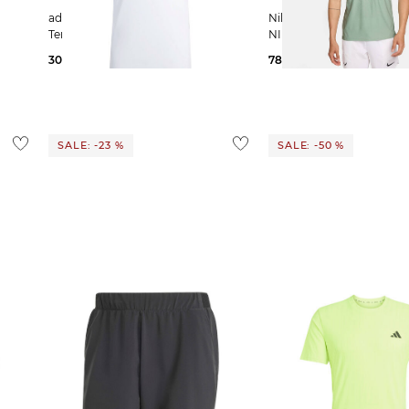
adidas Performance | Herren
Nike | Herren Tennispolo
Tennispoloshirt CLUB POLO
NIKECOURT SLAM
30,19 €
40,00 €
78,85 €
104,99 €
SALE: -23 %
SALE: -50 %