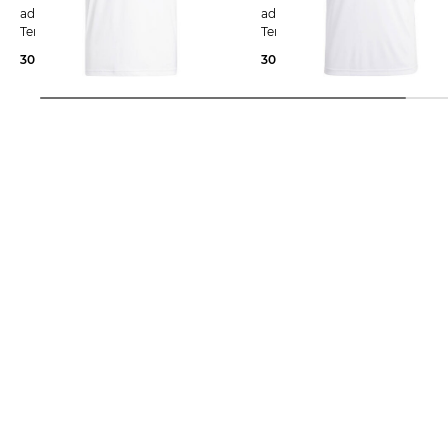
adidas Performance | Herren
adidas Performance | Herren
Tennis-Shirt CLUB 3STR
Tennisshirt CLUB TEE
30,19 €
40,00 €
30,00 €
35,00 €