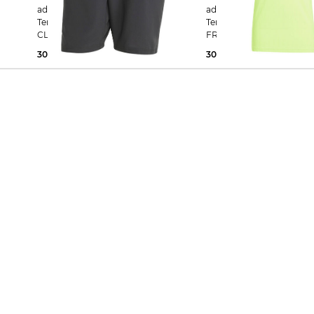
adidas Performance | Herren
adidas Performance | Herren
Tennisshorts CLUB TENNIS
Tennisshirt CLIMACOOL+
CLIMACOOL STRETCH WOVEN
FREELIFT
SHORT
30,99 €
40,00 €
30,00 €
60,00 €