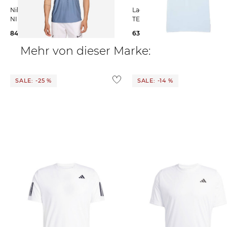
Nike | Herren Tennispolo
Lacoste Sport | Herren Sportshirt
NIKECOURT SLAM
TENNIS POLO ULTRA-DRY
84,95 €
104,99 €
63,95 €
95,00 €
Mehr von dieser Marke:
SALE: -25 %
SALE: -14 %