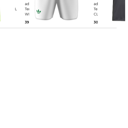
adidas Performance | Herren
adidas Performance | Herre
 AIRCHILL
Tennisshorts ERGO SHORTS PRO
Tennisshirt CLUB T
WMB
CLIMACOOL 3STR T
39,99 €
65,00 €
30,19 €
40,00 €