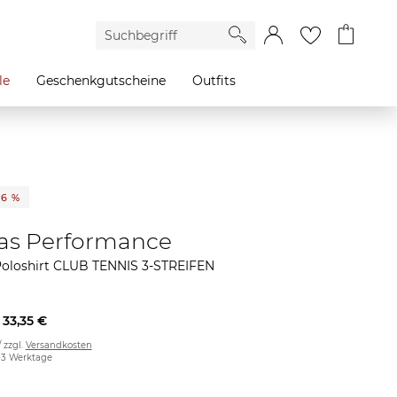
le
Geschenkgutscheine
Outfits
26 %
as Performance
Poloshirt CLUB TENNIS 3-STREIFEN
33,35 €
/ zzgl.
Versandkosten
2-3 Werktage