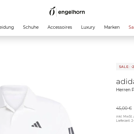
eidung
Schuhe
Accessoires
Luxury
Marken
Sa
SALE: -
adid
Herren 
45,00 €
inkl. MwSt. 
Lieferzeit: 