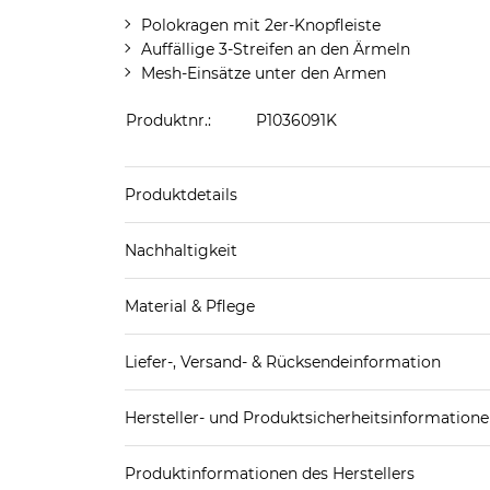
Polokragen mit 2er-Knopfleiste
Auffällige 3-Streifen an den Ärmeln
Mesh-Einsätze unter den Armen
Produktnr.:
P1036091K
Produktdetails
Produkthinweis: Fällt normal aus. Wir empfeh
Nachhaltigkeit
Material & Pflege
Mehr Information zu diesen Angaben findest d
Obermaterial: 100% Polyester (recycelt)
Liefer-, Versand- & Rücksendeinformation
Pflegekennzeichnung:
Standard-Lieferung innerhalb Deutschlands:
Hersteller- und Produktsicherheitsinformation
DHL-Paket
4,95€ - versandkostenfrei ab 
EAN oder Hersteller-Nr.:
Bitte wähle eine 
Spedition
3
Produktinformationen des Herstellers