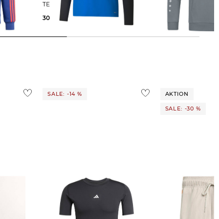
NAL
TEAMLIGA TRAINIG SWEAT
POWER
30,00 €
44,99 €
37,29 €
69,99 €
SALE: -14 %
AKTION
SALE: -30 %