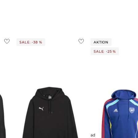
ostenlos
1,95 €
 Ausland findest du
hier
.
SALE: -38 %
AKTION
SALE: -25 %
WINTER
Puma | Herren Fußball-Sweatshirt
adidas Performance | Herren