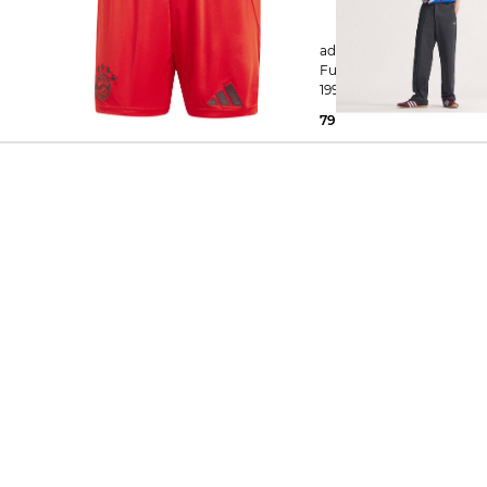
adidas Performance | Herren
adidas Performance | Herren
Fußballshorts Heimshorts FC
Fußballtrikot JAPAN R
BAYERN MÜNCHEN 24/25
1993
25,00 €
45,00 €
79,99 €
120,00 €