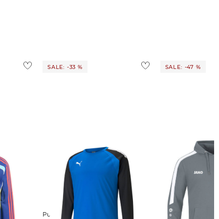
SALE: -33 %
SALE: -47 %
Puma | Herren Sweatshirt
Jako | Herren Fußball-Hoodie