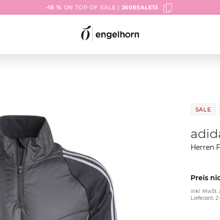
-15 %
ON TOP OF SALE |
2608SALE15
SALE
adid
Herren F
Preis ni
inkl. MwSt. 
Lieferzeit: 