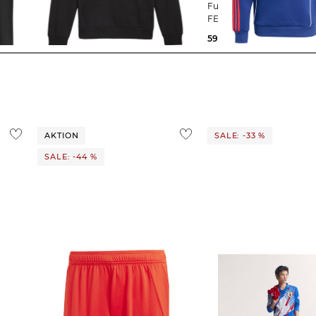
mit Kapuze TEAMGOAL CASUAL
Fußballhoodie FC ARSE
HOODY
FESTIVAL PACK HOODIE
30,95 €
49,95 €
59,99 €
80,00 €
AKTION
SALE: -33 %
SALE: -44 %