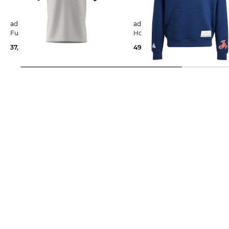
adidas Performance | Herren
adidas Performance | Herren
Fußballshirt JUVE OG TEE
Hoodie ARSENAL FC US
37,15 €
50,00 €
49,99 €
70,00 €