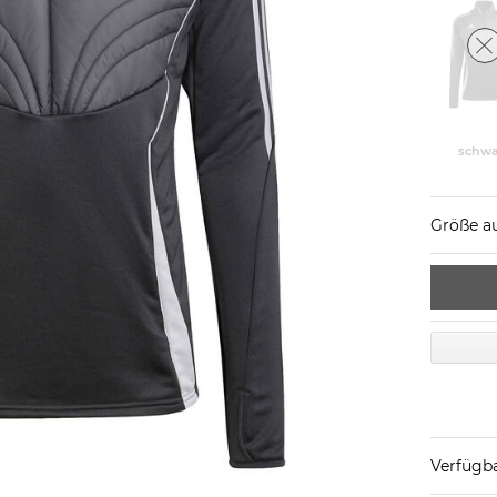
schwa
Größe a
Verfügba