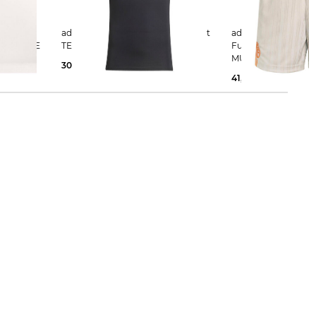
adidas Performance | Herren Shirt
adidas Performance | Herre
ETRO HOME
TECHFIT
Fußballshorts FC 
MÜNCHEN
30,00 €
35,00 €
41,99 €
60,00 €