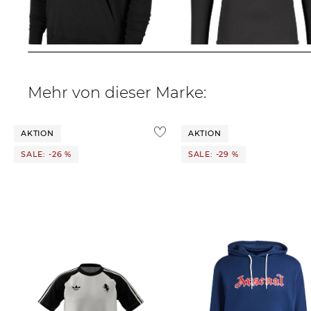
25,00 €
59,99 €
44,99 €
Mehr von dieser Marke:
AKTION
AKTION
SALE: -26 %
SALE: -29 %