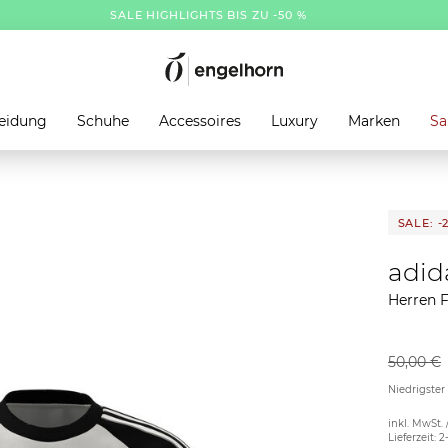
SALE HIGHLIGHTS BIS ZU -50 %
eidung
Schuhe
Accessoires
Luxury
Marken
Sa
SALE: -
adid
Herren F
50,00 €
Niedrigster
inkl. MwSt. 
Lieferzeit: 