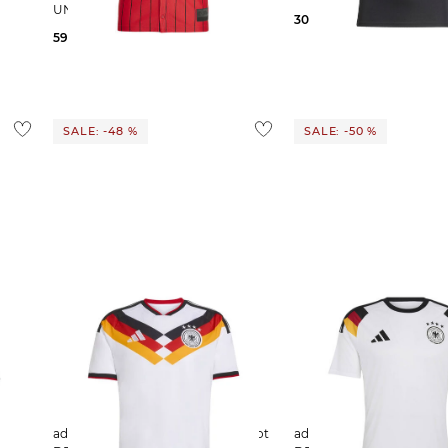
UNITED US PACK SHIRT
30,00 €
35,00 €
59,99 €
80,00 €
SALE: -48 %
SALE: -50 %
adidas Performance | Fußballtrikot
adidas Performance | Fußballtrikot