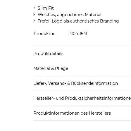
Slim Fit
Weiches, angenehmes Material
Trefoil Logo als authentisches Branding
Produktnr.:
P1041154I
Produktdetails
Produkthinweis: Fällt normal aus. Wir empfeh
Material & Pflege
Obermaterial: 52% Baumwolle, 48% Polyester (r
Liefer-, Versand- & Rücksendeinformation
Standard-Lieferung innerhalb Deutschlands:
Hersteller- und Produktsicherheitsinformation
DHL-Paket
4,95€ - versandkostenfrei ab 
EAN oder Hersteller-Nr.:
Bitte wähle eine 
Spedition
3
Produktinformationen des Herstellers
Adidas AG
Weitere Details zu Versandoptionen und Versan
Adidas AG