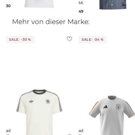
MÜNCHEN US SHIRT
30,00 €
35,00 €
49,99 €
80,00 €
Mehr von dieser Marke:
SALE: -30 %
SALE: -34 %
adidas Performance | Herren T-
adidas Performance | Herren