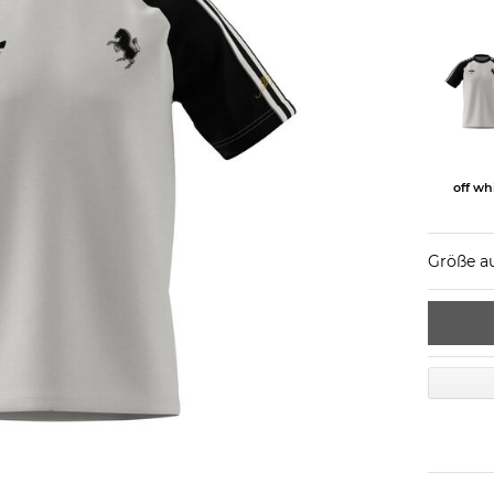
off wh
Größe a