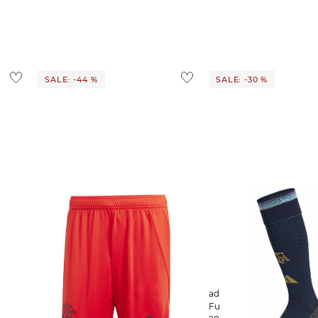
ostenlos
1,95 €
 Ausland findest du
hier
.
SALE: -44 %
SALE: -30 %
adidas Performance | Herren
adidas Performance |
Fußballshorts Heimshorts FC
Fußballstutzen ARGENT