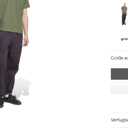
grü
Größe a
Verfügba