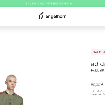
SALE HIGHLIGHTS BIS ZU -50 %
SALE: -
adid
Fußball
80,00 €
inkl. MwSt. 
Lieferzeit: 