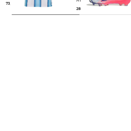
HYPERFAST ELITE FG
73,55 €
100,00 €
280,00 €