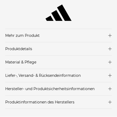
Mehr zum Produkt
Der F50 CLUB FG/MG von adidas ist ein vielseitiger
Produktdetails
Fußballschuh, der für Spiele auf festen Böden und
Kunstrasenplätzen entwickelt wurde. Mit seinem leichten,
Produkthinweis: Fällt klein aus. Wir empfehlen dir eine
strapazierfähigen Obermaterial sorgt er für eine bequeme
Material & Pflege
Nummer größer zu bestellen.
Passform und optimale Ballkontrolle.
Decksohle: Textil
Liefer-, Versand- & Rücksendeinformation
Futter Schuhe: Textil
Reguläre Passform
Laufsohle: Sonstiges Material (Kunststoff)
Standard-Lieferung innerhalb Deutschlands:
Schnürsenkel
Obermaterial Schuhe: Sonstiges Material (Kunststoff)
Hersteller- und Produktsicherheitsinformationen
Fiberskin-Obermaterial aus Synthetik
DHL-Paket
4,95€ - versandkostenfrei ab 250 €
Perforierte Zunge
EAN oder Hersteller-Nr.:
Bitte wähle eine Größe aus
Spedition
34,95€
Produktinformationen des Herstellers
FG/MG-Außensohle – für viele verschiedene Böden
Adidas AG
geeignet
Weitere Details zu Versandoptionen und Versand ins
Adidas AG