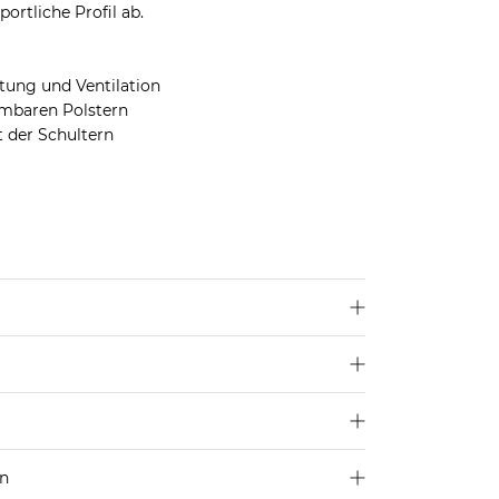
ortliche Profil ab.
tung und Ventilation
hmbaren Polstern
 der Schultern
n
u
hier
.
asthan
en