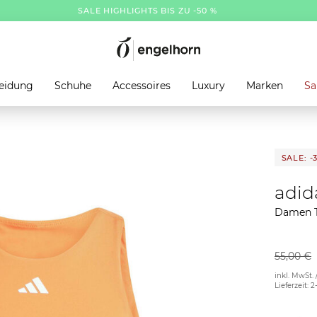
SALE HIGHLIGHTS BIS ZU -50 %
eidung
Schuhe
Accessoires
Luxury
Marken
Sa
SALE: -
adid
Damen 
55,00 €
inkl. MwSt. 
Lieferzeit: 