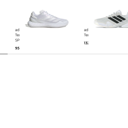
adidas Performance | Damen
adidas Performance | Damen
M
Tennisschuhe Sandplatz DEFIANT
Tennisschuhe Sand BARR
SPEED 2
132,99 €
160,00 €
95,55 €
120,00 €