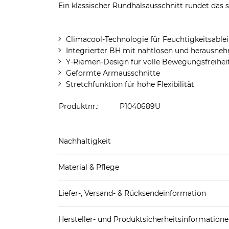
Ein klassischer Rundhalsausschnitt rundet das sp
Climacool-Technologie für Feuchtigkeitsablei
Integrierter BH mit nahtlosen und herausne
Y-Riemen-Design für volle Bewegungsfreiheit
Geformte Armausschnitte
Stretchfunktion für hohe Flexibilität
Produktnr.:
P1040689U
Nachhaltigkeit
hergestellt aus 70-100% recycelten Materialie
Material & Pflege
Mehr Information zu diesen Angaben findest d
Obermaterial: 80% Polyamid (recycelt), 20% El
Liefer-, Versand- & Rücksendeinformation
Pflegekennzeichnung:
Standard-Lieferung innerhalb Deutschlands:
Hersteller- und Produktsicherheitsinformation