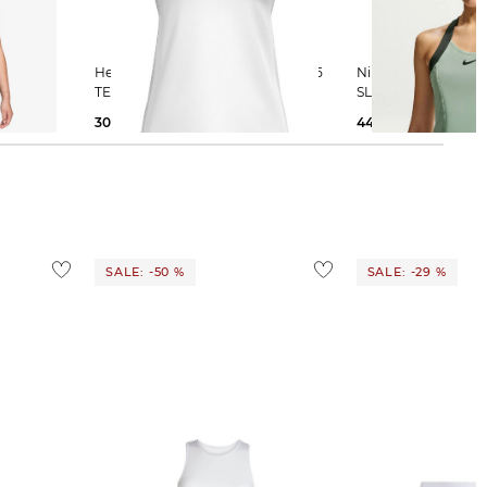
VICTORY
Head | Damen Tennistop CLUB 25
Nike | Damen Tanktop NIKECOURT
TECH TANK TOP
SLAM
30,00 €
35,00 €
44,99 €
69,99 €
SALE: -50 %
SALE: -29 %