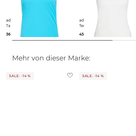
adidas Performance | Damen
adidas Performance | Damen
Tanktop Y-TANK SIGCYA
Tennistop Y-TANK
36,09 €
55,00 €
45,65 €
55,00 €
Mehr von dieser Marke:
SALE: -14 %
SALE: -14 %