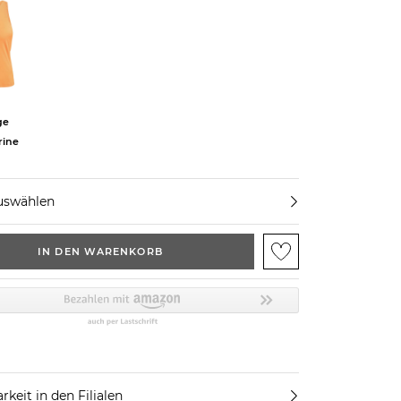
ge
ine
uswählen
IN DEN WARENKORB
rkeit in den Filialen