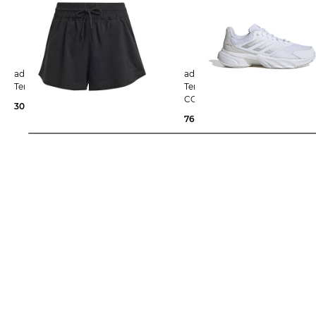
adidas Performance | Damen
adidas Performance | Damen
Tennisshorts CLUB SHORT
Tennisschuhe Sand COURTJA
CONTROL 3 W CLAY
30,00 €
35,00 €
76,99 €
90,00 €