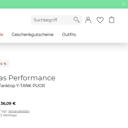
le
Geschenkgutscheine
Outfits
34 %
as Performance
Tanktop Y-TANK PUOR
36,09 €
/ zzgl.
Versandkosten
2-3 Werktage