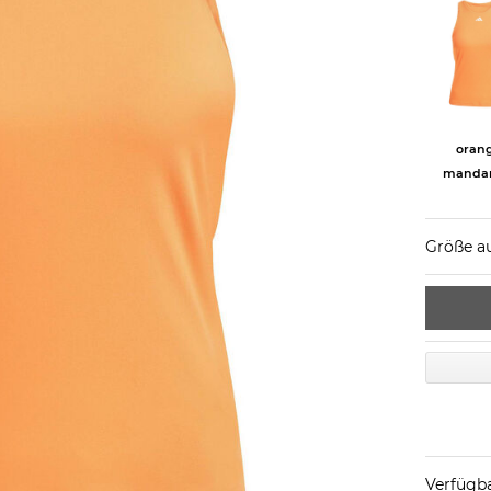
oran
mandar
Größe a
Verfügba