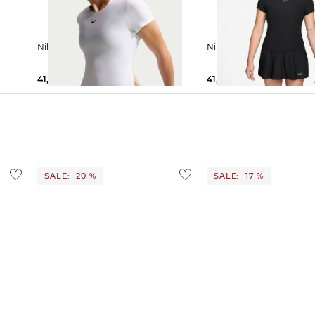
Nike | Damen T-Shirt VICTORY
Nike | Damen T-Shirt 
41,39 €
49,99 €
41,39 €
49,99 €
SALE: -20 %
SALE: -17 %