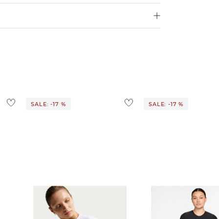
250 €
Größe aus
4,95€
d ins Ausland findest du
hier
.
ostenlos
1,95 €
 Ausland findest du
hier
.
SALE: -17 %
SALE: -17 %