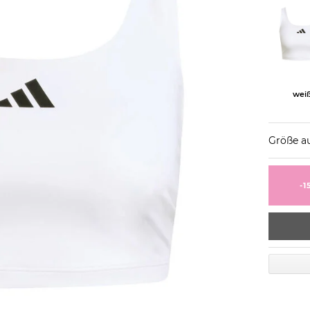
wei
Größe a
-1