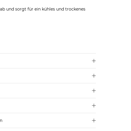
ab und sorgt für ein kühles und trockenes
len dir deine übliche Größe.
u
hier
.
sthan
en
250 €