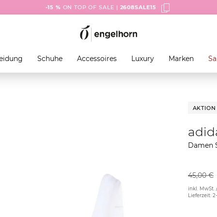
-15 %
ON TOP OF SALE |
2608SALE15
eidung
Schuhe
Accessoires
Luxury
Marken
Sa
AKTION
adid
Damen 
45,00 €
inkl. MwSt. 
Lieferzeit: 