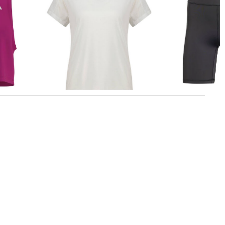
adidas Performance | Damen
adidas Performance | Dame
Trainingsshirt AEROREADY
Trainingsshorts
14,99 €
30,00 €
19,99 €
40,00 €