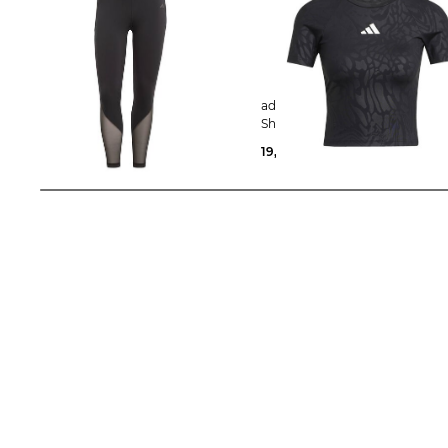
adidas Performance | Damen
adidas Performance | Damen T-
Trainingstights TAILORED HIIT
Shirt
TRAINING 7/8 LEGGINGS
19,99 €
40,00 €
59,99 €
85,00 €