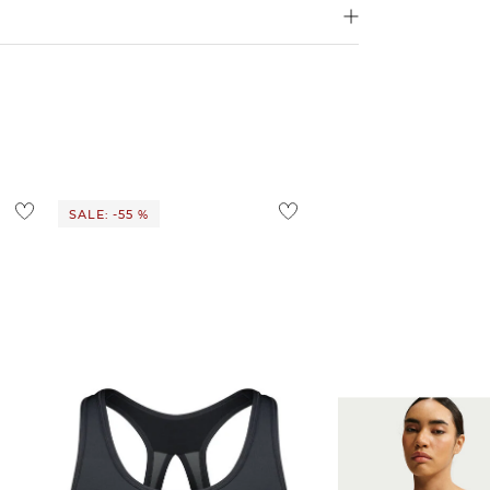
Größe aus
4,95€
d ins Ausland findest du
hier
.
ostenlos
1,95 €
 Ausland findest du
hier
.
SALE: -55 %