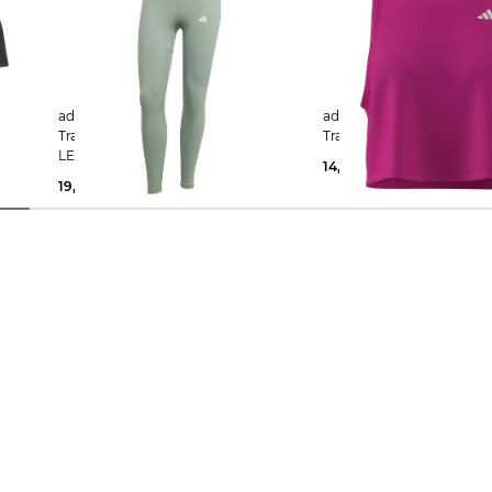
adidas Performance | Damen
adidas Performance | Damen
Trainingstights TECHFIT 7/8
Trainingstop
LEGGINGS
14,99 €
25,00 €
19,99 €
45,00 €