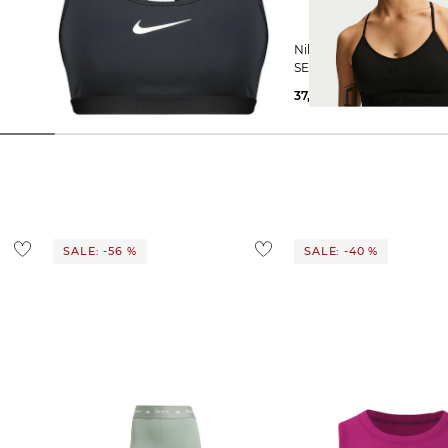
Nike | Damen Sport-BH
Nike | Damen Sport BH PRO
RA
SEAMLESS
24,99 €
54,99 €
37,45 €
39,99 €
SALE: -56 %
SALE: -40 %