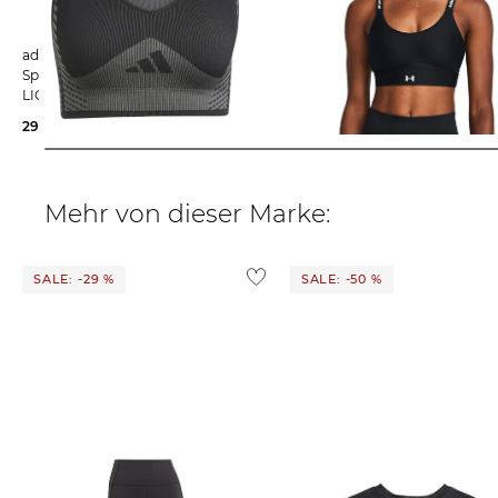
adidas Performance | Damen
Under Armour | Damen Sport-BH
Sport-BH AEROKNIT TRAINING
INFINITY MID SUPPORT 2.0 B
LIGHT SUPPORT
33,99 €
45,00 €
29,99 €
50,00 €
Mehr von dieser Marke:
SALE: -29 %
SALE: -50 %