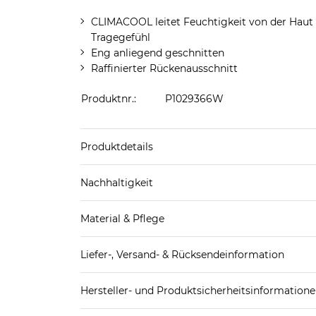
CLIMACOOL leitet Feuchtigkeit von der Haut 
Tragegefühl
Eng anliegend geschnitten
Raffinierter Rückenausschnitt
Produktnr.:
P1029366W
Produktdetails
Produkthinweis: Fällt normal aus. Wir empfeh
Nachhaltigkeit
Material & Pflege
Mehr Information zu diesen Angaben findest d
Obermaterial: 87% Polyester (recycelt), 13% Ela
Liefer-, Versand- & Rücksendeinformation
Pflegekennzeichnung:
Standard-Lieferung innerhalb Deutschlands:
Hersteller- und Produktsicherheitsinformation
DHL-Paket
4,95€ - versandkostenfrei ab 