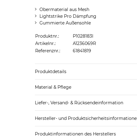
Obermaterial aus Mesh
Lightstrike Pro Dämpfung
Gummierte Außensohle
Produktnr.:
P1028183I
Artikelnr.:
A1236069R
Referenznr.:
61841819
Produktdetails
Produkthinweis: Fällt normal aus. Wir empfeh
Material & Pflege
Obermaterial: 100% Textil
Liefer-, Versand- & Rücksendeinformation
Decksohle: Textil
Futter Schuhe: Textil
Standard-Lieferung innerhalb Deutschlands:
Laufsohle: Sonstiges Material (Kunststoff)
Hersteller- und Produktsicherheitsinformation
DHL-Paket
4,95€ - versandkostenfrei ab 
Obermaterial Schuhe: Textil
EAN:
4067892424723
Spedition
3
Produktinformationen des Herstellers