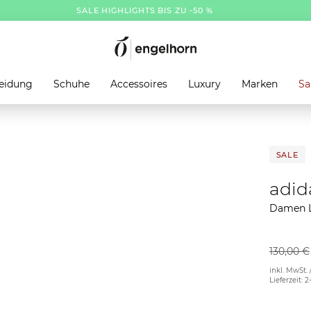
SALE HIGHLIGHTS BIS ZU -50 %
eidung
Schuhe
Accessoires
Luxury
Marken
Sa
SALE
adid
Damen L
130,00 €
inkl. MwSt. 
Lieferzeit: 