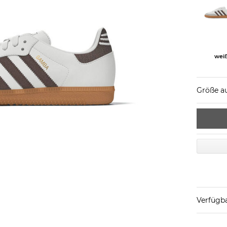
wei
Größe a
Verfügba