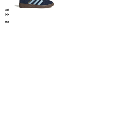
adidas Originals | Kinder Sneaker
HANDBALL SPEZIAL
65,00 €