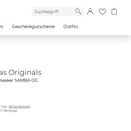
le
Geschenkgutscheine
Outfits
as Originals
Sneaker SAMBA OG
/ zzgl.
Versandkosten
2-3 Werktage