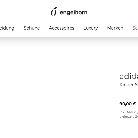
eidung
Schuhe
Accessoires
Luxury
Marken
Sa
adid
Kinder 
90,00 €
inkl. MwSt. 
Lieferzeit: 