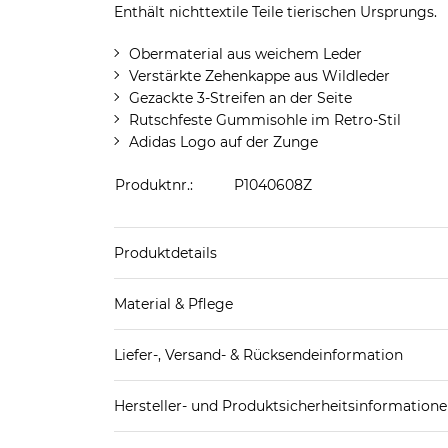
Enthält nichttextile Teile tierischen Ursprungs.
Obermaterial aus weichem Leder
Verstärkte Zehenkappe aus Wildleder
Gezackte 3-Streifen an der Seite
Rutschfeste Gummisohle im Retro-Stil
Adidas Logo auf der Zunge
Produktnr.:
P1040608Z
Produktdetails
Produkthinweis: Fällt normal aus. Wir empfeh
Material & Pflege
Decksohle: Textil
Liefer-, Versand- & Rücksendeinformation
Futter Schuhe: Textil
Laufsohle: Sonstiges Material (Kunststoff)
Standard-Lieferung innerhalb Deutschlands:
Obermaterial Schuhe: Leder
Hersteller- und Produktsicherheitsinformation
DHL-Paket
4,95€ - versandkostenfrei ab 
EAN oder Hersteller-Nr.:
Bitte wähle eine 