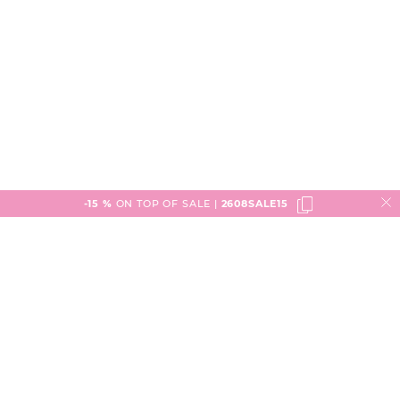
-15 %
ON TOP OF SALE |
2608SALE15
Service
Versand & Lieferung
engelhorn
Zahlungsarten
Marken in unseren Stores
Rechtliches
Rücksendungen
Häuser
AGB