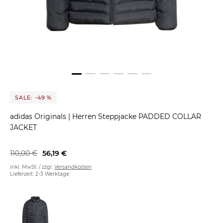
SALE: -49 %
adidas Originals
|
Herren Steppjacke PADDED COLLAR
JACKET
110,00 €
56,19 €
inkl. MwSt. / zzgl.
Versandkosten
Lieferzeit: 2-3 Werktage