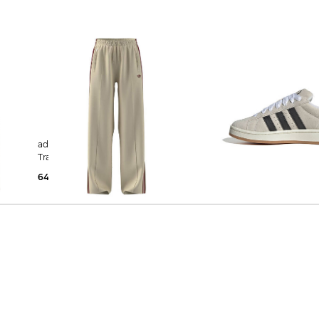
adidas Originals | Damen
adidas Originals | Damen Sneaker
SIC
Trainingshose FIREBIRD LOOSE
CAMPUS 00S
64,99 €
70,00 €
76,15 €
120,00 €