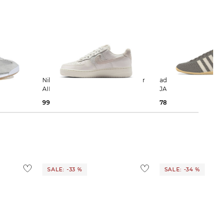
Nike Sportswear | Damen Sneaker
adidas Originals | Damen Sneaker
AIR FORCE 1´07
JAPAN
99,45 €
129,99 €
78,99 €
120,00 €
SALE: -33 %
SALE: -34 %