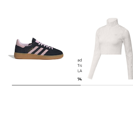
adidas Originals | Damen Sneaker
adidas Originals | Damen
HANDBALL SPEZIAL W
Trainingsjacke FIREBIRD CLAS
LACE TRACK TOP
69,36 €
110,00 €
74,99 €
85,00 €