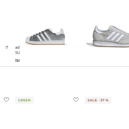
aker 327
adidas Originals | Damen Sneaker
adidas Originals | Damen Sneaker
SUPERSTAR II
SL 72 RS mit Wildleder
114,95 €
130,00 €
68,99 €
100,00 €
GREEN
SALE: -37 %