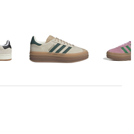
adidas Originals | Damen Sneaker
adidas Originals | Damen Sneaker
aus Leder GAZELLE BOLD
GAZELLE BOLD
80,45 €
120,00 €
78,89 €
120,00 €