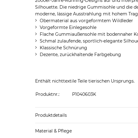
2000er-Jahre-Running-Designs auf und interpreti
Silhouette. Die niedrige Gummisohle und die d
moderne, lässige Ausstrahlung mit hohem Tra
Obermaterial aus vorgeformtem Wildleder
Vorgeformte Einlegesohle
Flache Gummiaußensohle mit bodennaher Ko
Schmal zulaufende, sportlich-elegante Silhou
Klassische Schnürung
Dezente, zurückhaltende Farbgebung
Enthält nichttextile Teile tierischen Ursprungs.
Produktnr.:
P1040603K
Produktdetails
Produkthinweis: Fällt normal aus. Wir empfeh
Material & Pflege