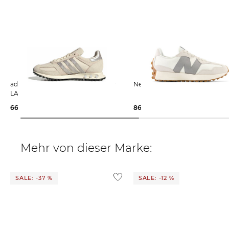
adidas Originals | Damen Sneaker
New Balance | Damen Sne
LA TRAINER OG
66,99 €
110,00 €
86,95 €
130,00 €
Mehr von dieser Marke:
SALE: -37 %
SALE: -12 %