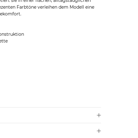
ert sie in einer flachen, alltagstauglichen
ezenten Farbtöne verleihen dem Modell eine
gekomfort.
nstruktion
ette
len dir deine übliche Größe.