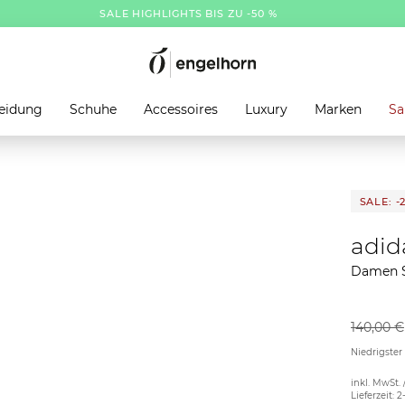
SALE HIGHLIGHTS BIS ZU -50 %
eidung
Schuhe
Accessoires
Luxury
Marken
Sa
SALE: -
adid
Damen S
140,00 €
Niedrigster
inkl. MwSt. 
Lieferzeit: 