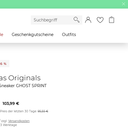
le
Geschenkgutscheine
Outfits
26 %
as Originals
neaker GHOST SPRINT
103,99 €
 Preis der letzten 30 Tage:
95,55 €
/ zzgl.
Versandkosten
2-3 Werktage