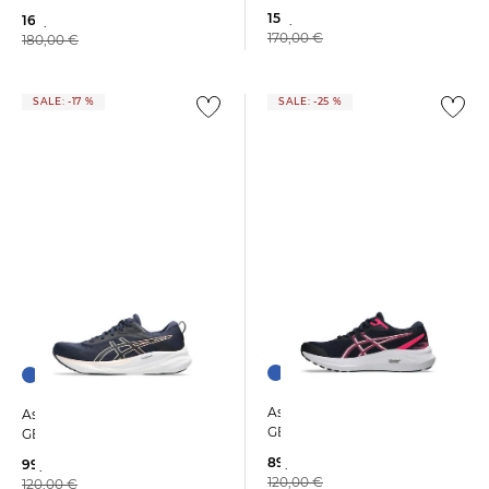
154,15 €
162,89 €
170,00 €
180,00 €
SALE: -17 %
SALE: -25 %
Asics | Damen Laufschuhe
Asics | Damen Laufschuhe
GEL-PHOENIX 13
GEL-FLUX 8
89,99 €
99,99 €
120,00 €
120,00 €