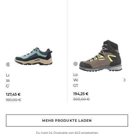
Lowa | Damen
Lowa | Damen
Wanderschuhe LAVENA EVO
Wanderschuhe VENTIERRA
GTX WS
GTX LO
194,25 €
127,45 €
300,00 €
160,00 €
MEHR PRODUKTE LADEN
Du hast 24 Produkte von 643 angesehen