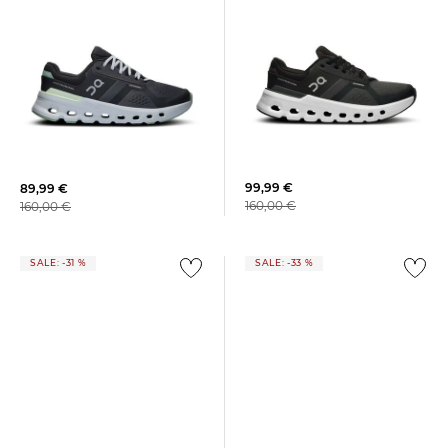
On | Damen Laufschuhe
On | Damen Laufschuhe
CLOUDRUNNER 2
CLOUDRUNNER 2 W
99,99 €
89,99 €
160,00 €
160,00 €
SALE: -31 %
SALE: -33 %