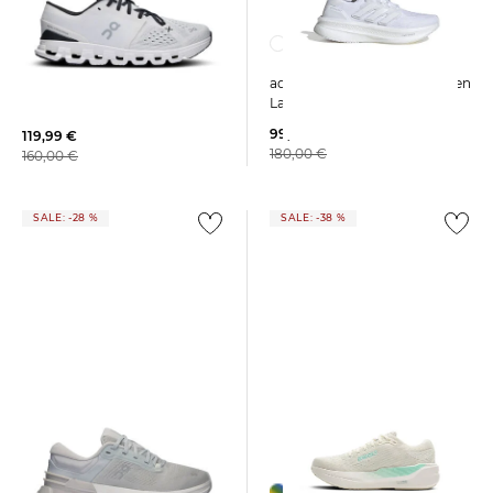
adidas Performance | Damen
On | Damen Trainingsschuhe
Laufschuhe ULTRABOOST 5
CLOUD X 4
99,99 €
119,99 €
180,00 €
160,00 €
SALE: -28 %
SALE: -38 %