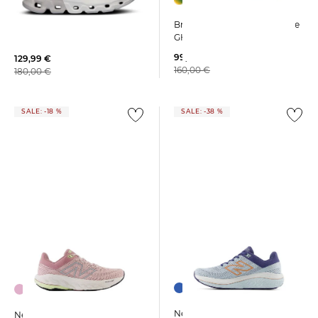
Brooks | Damen Laufschuhe
On | Damen Laufschuhe
GHOST MAX 3
CLOUDFLYER 5
99,99 €
129,99 €
160,00 €
180,00 €
SALE: -18 %
SALE: -38 %
New Balance | Damen
New Balance | Damen