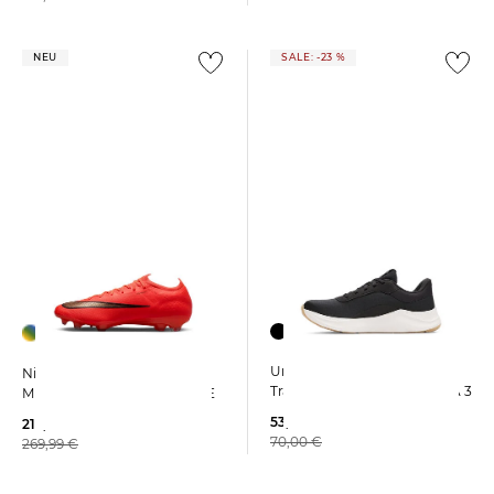
NEU
SALE: -23 %
Under Armour | Damen
Nike | Fußballschuhe Rasen
Trainingsschuhe W AURORA 3
MERCURIAL VAPOR 17 ELITE
53,69 €
215,99 €
70,00 €
269,99 €