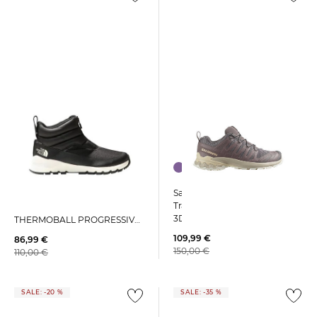
Salomon | Damen
The North Face | Damen
Trailrunningschuhe XA PRO
Leichtwanderschuhe
3D V9
THERMOBALL PROGRESSIVE
ZIP II
109,99 €
86,99 €
150,00 €
110,00 €
SALE: -20 %
SALE: -35 %