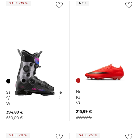
SALE: -39 %
NEU
Nike | Fußballschuhe
Salomon | Damen Skischuhe
Kunstrasen MERCURIAL
S/PRO SUPRA DUAL BOA 115
VAPOR 17 ELITE AG
W GW
215,99 €
394,89 €
269,99 €
650,00 €
SALE: -21 %
SALE: -27 %