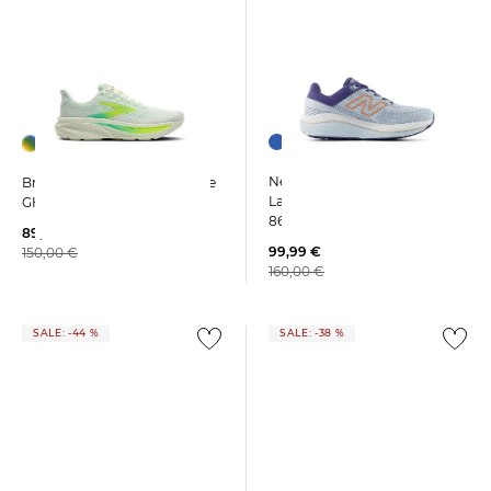
New Balance | Damen
Brooks | Damen Laufschuhe
Laufschuh FRESH FOAM X
GHOST 17
860V14
89,99 €
99,99 €
150,00 €
160,00 €
SALE: -44 %
SALE: -38 %