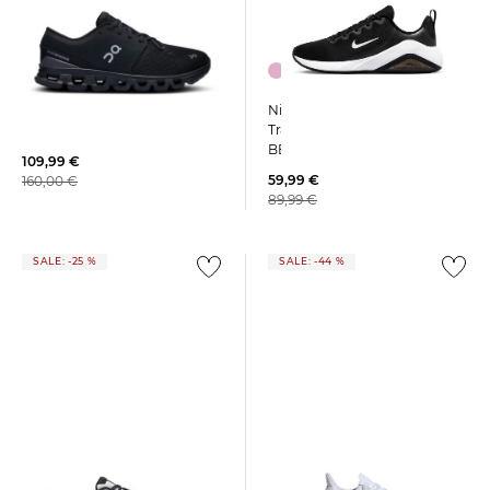
+13
Nike | Damen
On | Damen Trainingsschuhe
Trainingsschuhe AIR MAX
CLOUD X 4
BELLA 7
109,99 €
59,99 €
160,00 €
89,99 €
SALE: -25 %
SALE: -44 %