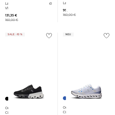
Laufschuhe 860 V14 2A
Laufschuhe FRESH FOAM 860
V14
99,99 €
160,00 €
131,35 €
160,00 €
SALE: -10 %
NEU
On | Damen Laufschuhe
On | Damen Laufschuhe
CLOUDSURFER 2
CLOUDFLYER 5