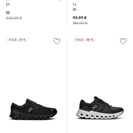
Laufschuh FRESH FOAM X
ENDORPHIN SPEED 5
860V14
109,99 €
99,99 €
200,00 €
160,00 €
SALE: -31 %
SALE: -38 %
On | Damen Laufschuhe
On | Herren Trainingsschuhe
CLOUDRUNNER 2
CLOUD X 4