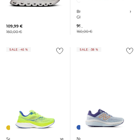
Brooks | Herren Laufschuhe
On | Herren Trainingsschuhe
GHOST MAX 3
CLOUD X 4
99,99 €
109,99 €
160,00 €
160,00 €
SALE: -45 %
SALE: -38 %
New Balance | Damen
Saucony | Herren Laufschuhe