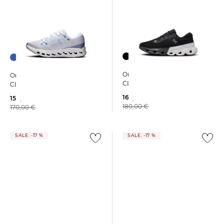
On | Damen Laufschuhe
On | Damen Laufschuhe
CLOUDFLYER 5
CLOUDSURFER 2
162,89 €
154,15 €
180,00 €
170,00 €
SALE: -17 %
SALE: -17 %