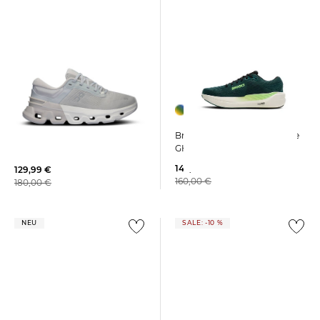
Brooks | Herren Laufschuhe
On | Damen Laufschuhe
GHOST MAX 3
CLOUDFLYER 5
142,15 €
129,99 €
160,00 €
180,00 €
NEU
SALE: -10 %