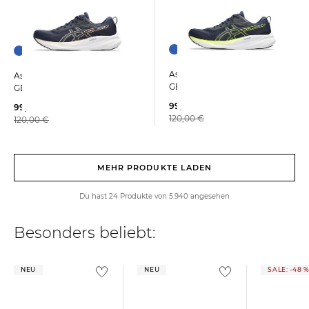
Asics | Herren Laufschuhe
Asics | Damen Laufschuhe
GEL-FLUX 8
GEL-FLUX 8
99,99 €
99,99 €
120,00 €
120,00 €
MEHR PRODUKTE LADEN
Du hast 24 Produkte von 5.940 angesehen
Besonders beliebt:
NEU
NEU
SALE: -48 