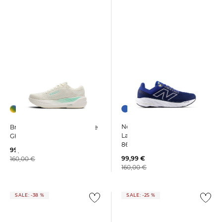
New Balance | Herren
Brooks | Damen Laufschuhe
Laufschuh FRESH FOAM X
GHOST MAX 3
860V14
99,99 €
99,99 €
160,00 €
160,00 €
SALE: -38 %
SALE: -25 %