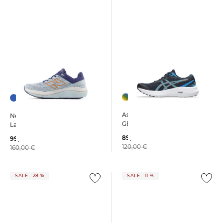
Asics | Herren Laufschuhe
New Balance | Damen
GEL-PHOENIX 13
Laufschuhe 860 V14 2A
89,99 €
99,99 €
120,00 €
160,00 €
SALE: -28 %
SALE: -11 %