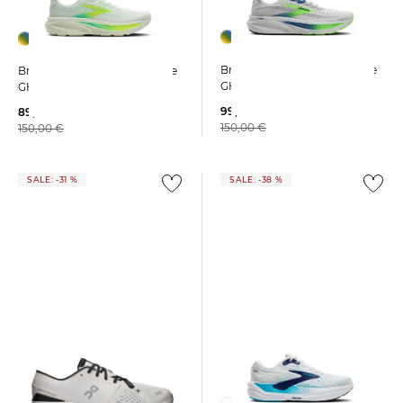
Brooks | Herren Laufschuhe
Brooks | Damen Laufschuhe
GHOST 17
GHOST 17
99,99 €
89,99 €
150,00 €
150,00 €
SALE: -31 %
SALE: -38 %