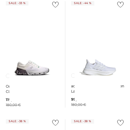
SALE: -33 %
SALE: -44 %
adidas Performance | Damen
On | Herren Laufschuhe
Laufschuhe ULTRABOOST 5
CLOUDFLYER 5
99,99 €
119,99 €
180,00 €
180,00 €
SALE: -38 %
SALE: -38 %