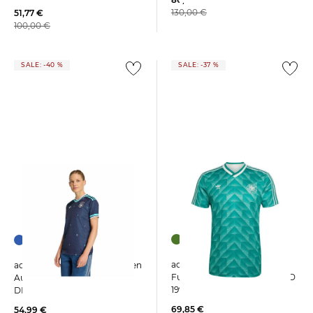
130,00 €
51,77 €
100,00 €
SALE: -40 %
SALE: -37 %
adidas Performance |
adidas Performance | Damen
Fußballtrikot DEUTSCHLAND
Auswärtstrikot
1990 AUSWÄRTS
DEUTSCHLAND WM 2026
DFB
69,85 €
54,99 €