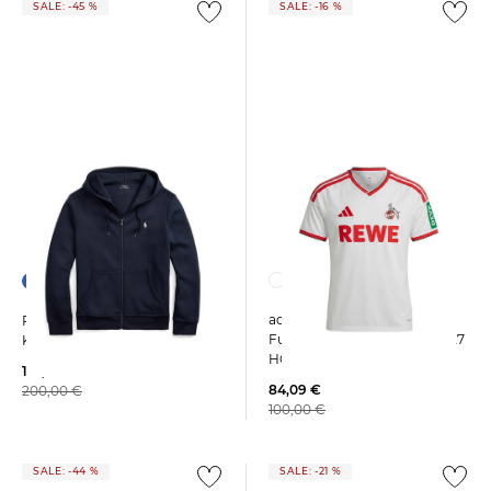
SALE: -45 %
SALE: -16 %
adidas Performance |
Polo Ralph Lauren | Herren
Fußballtrikot 1.FC KÖLN 26/27
Kapuzenjacke
HOME
110,95 €
84,09 €
200,00 €
100,00 €
SALE: -44 %
SALE: -21 %