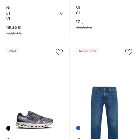
On | Herren Laufschuhe
New Balance | Damen
CLOUDFLYER 5
Laufschuhe FRESH FOAM 860
V14
176,45 €
180,00 €
131,35 €
160,00 €
NEU
SALE: -11 %