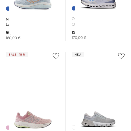
On | Damen Laufschuhe
New Balance | Damen
CLOUDSURFER 2
Laufschuhe 860 V14 2A
154,15 €
99,99 €
170,00 €
160,00 €
SALE: -18 %
NEU