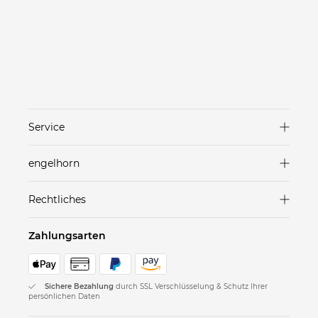
Service
Versand & Lieferung
engelhorn
Zahlungsarten
Marken in unseren Stores
Rechtliches
Rücksendungen
Häuser
AGB
FAQ
Zahlungsarten
Karriere
Datenschutz
Geschenkgutscheine
Nachhaltigkeit
Datenschutz Einstellungen
Kontakt
Sichere Bezahlung
durch SSL Verschlüsselung & Schutz Ihrer
engelhorn Card
persönlichen Daten
Impressum
Mein Konto