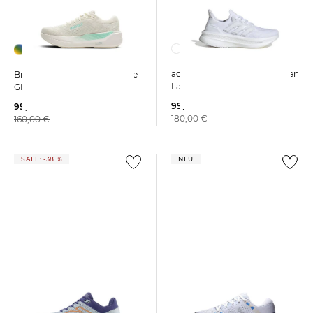
adidas Performance | Damen
Brooks | Damen Laufschuhe
Laufschuhe ULTRABOOST 5
GHOST MAX 3
99,99 €
99,99 €
180,00 €
160,00 €
SALE: -38 %
NEU