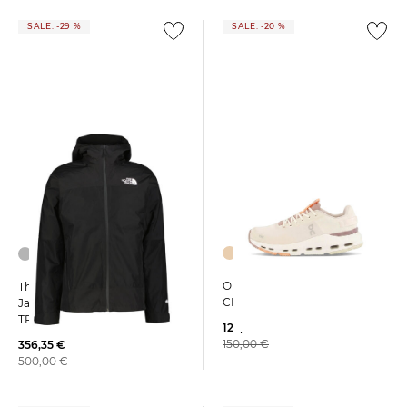
SALE: -29 %
SALE: -20 %
On | Damen Sneaker
The North Face | Herren
CLOUDNOVA FORM 2
Jacke MOUNTAIN LIGHT
TRICLIMATE GTX
122,55 €
150,00 €
356,35 €
500,00 €