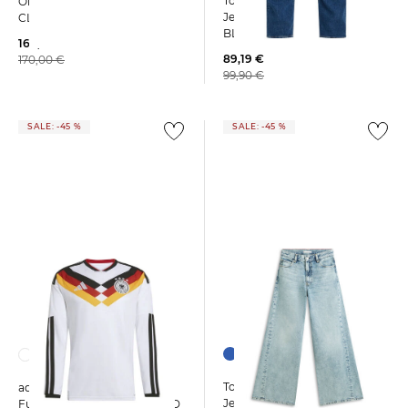
Tommy Hilfiger | Herren
On | Herren Laufschuhe
Jeans CORE BLEECKER MID
CLOUDSURFER 2
BLUE
166,65 €
89,19 €
170,00 €
99,90 €
SALE: -45 %
SALE: -45 %
Tommy Hilfiger | Damen
adidas Performance |
Jeans GLIS 70s Wide Leg
Fußballtrikot DEUTSCHLAND