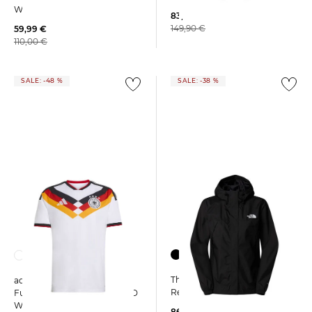
WM 2026 HOME
83,15 €
149,90 €
59,99 €
110,00 €
SALE: -48 %
SALE: -38 %
The North Face | Damen
adidas Performance |
Regenjacke ANTORA
Fußballtrikot DEUTSCHLAND
WM 2026 HOME
86,45 €