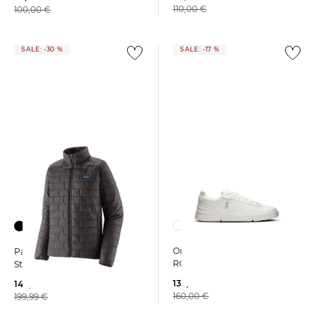
110,00 €
100,00 €
SALE: -30 %
SALE: -17 %
On | Herren Sneaker THE
Patagonia | Herren
ROGER ADVANTAGE
Steppjacke NANO PUFF
132,39 €
140,65 €
160,00 €
199,99 €