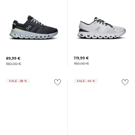
On | Damen Trainingsschuhe
On | Damen Laufschuhe
CLOUD X 4
CLOUDRUNNER 2 W
119,99 €
89,99 €
160,00 €
160,00 €
SALE: -38 %
SALE: -44 %