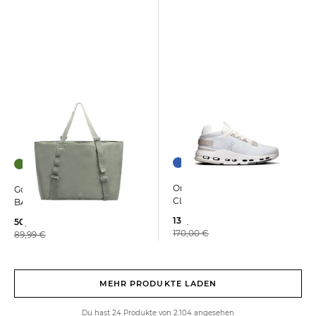
On | Damen Sneaker
GotBag | Reisetasche TOTE
CLOUDNOVA 2
BAG Large
134,99 €
50,00 €
170,00 €
89,99 €
MEHR PRODUKTE LADEN
Du hast 24 Produkte von 2.104 angesehen